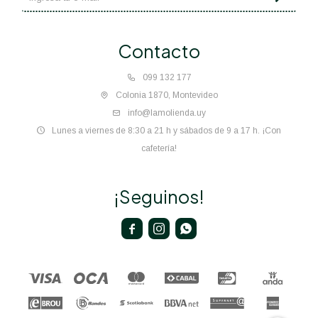
Contacto
099 132 177
Colonia 1870, Montevideo
info@lamolienda.uy
Lunes a viernes de 8:30 a 21 h y sábados de 9 a 17 h. ¡Con
cafetería!
¡Seguinos!


