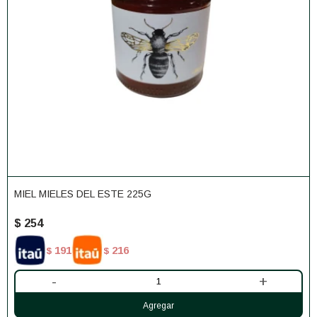
MIEL MIELES DEL ESTE 225G
$
254
191
216
$
$
-
+