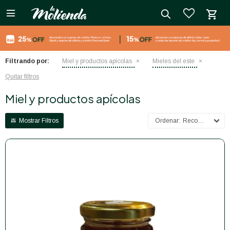

close
Filtrando por:
Miel y productos apícolas
Mieles del este
Quitar filtros
Miel y productos apícolas
Recomendados