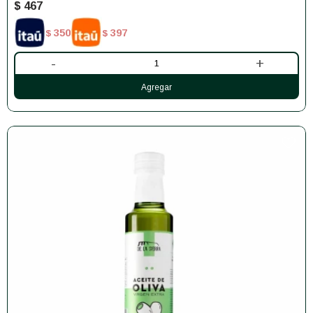
$
467
350
397
$
$
-
+