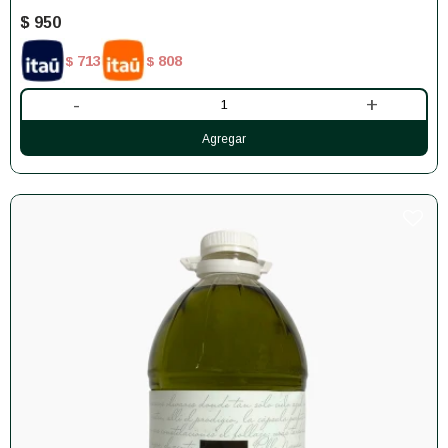
$
950
713
808
$
$
-
+