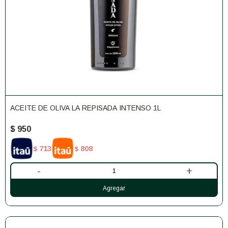
ACEITE DE OLIVA LA REPISADA INTENSO 1L
$
950
713
808
$
$
-
+