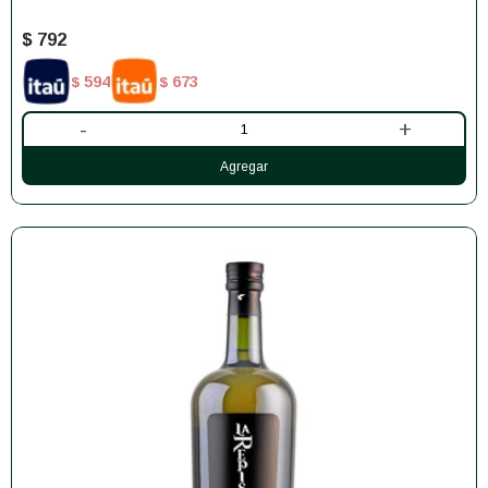
$
792
594
673
$
$
-
+