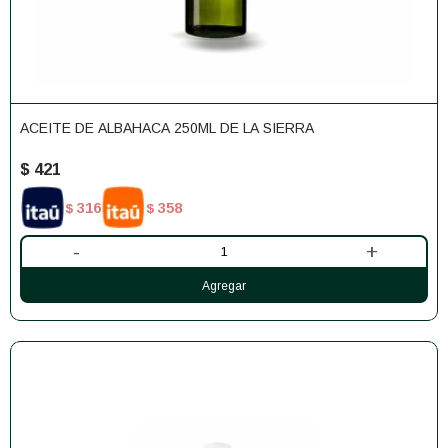
ACEITE DE ALBAHACA 250ML DE LA SIERRA
$
421
316
358
$
$
-
+