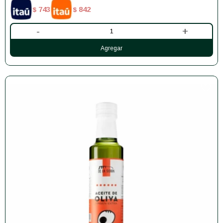
743
842
$
$
-
+