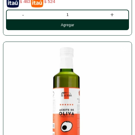
463
524
$
$
-
+