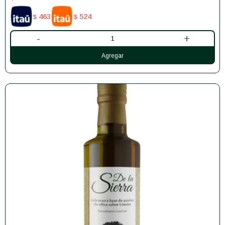
463
524
$
$
-
+