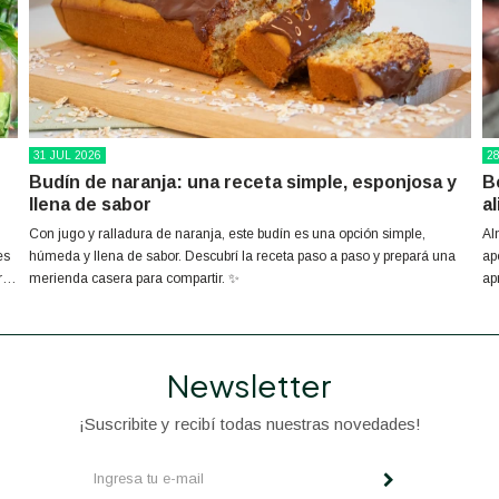
31
JUL
2026
2
Budín de naranja: una receta simple, esponjosa y
B
llena de sabor
a
Con jugo y ralladura de naranja, este budín es una opción simple,
Al
es
húmeda y llena de sabor. Descubrí la receta paso a paso y prepará una
ap
rás
merienda casera para compartir. ✨
ap
Newsletter
¡Suscribite y recibí todas nuestras novedades!