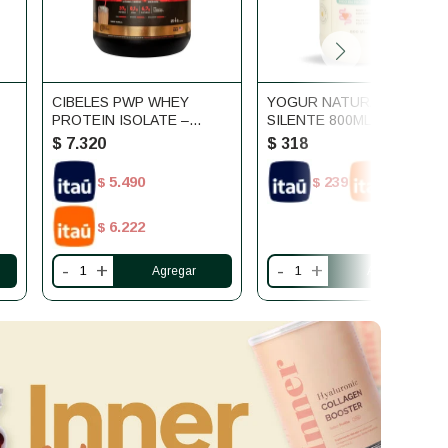
CIBELES PWP WHEY
YOGUR NATURAL
PROTEIN ISOLATE –
SILENTE 800ML
VAINILLA – 1.814 G (4 LB)
$
7.320
$
318
5.490
239
270
$
$
$
6.222
$
-
+
-
+