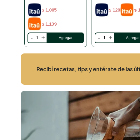
1.005
120
$
$
$
1.139
$
-
+
-
+
Recibí recetas, tips y entérate de las 