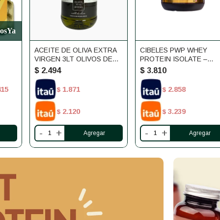
dosYa
ACEITE DE OLIVA EXTRA
CIBELES PWP WHEY
VIRGEN 3LT OLIVOS DE
PROTEIN ISOLATE –
LAS ANIMAS
VAINILLA – 908 G (2 LB)
$
2.494
$
3.810
415
1.871
2.858
$
$
2.120
3.239
$
$
-
+
-
+