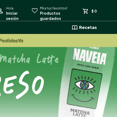
$
0
Recetas