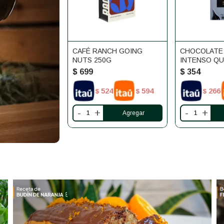
CAFÉ RANCH GOING
CHOCOLATE
NUTS 250G
INTENSO Q
$
699
$
354
524
594
266
$
$
$
-
+
-
+