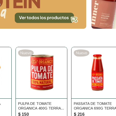
A
PULPA DE TOMATE
PASSATA DE TOMATE
ORGANICA 400G TERRA
ORGANICA 690G TERR
VERDE
VERDE
$
150
$
216