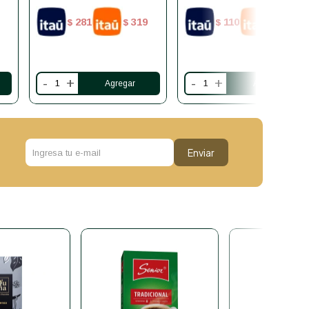
281
319
110
124
$
$
$
$
-
+
-
+