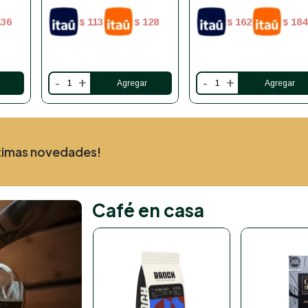
136
113
128
162
184
$
$
$
$
-
+
-
+
últimas novedades!
Café en casa