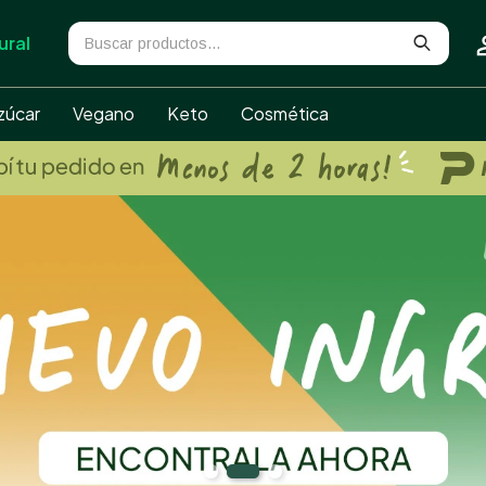
ural
zúcar
Vegano
Keto
Cosmética