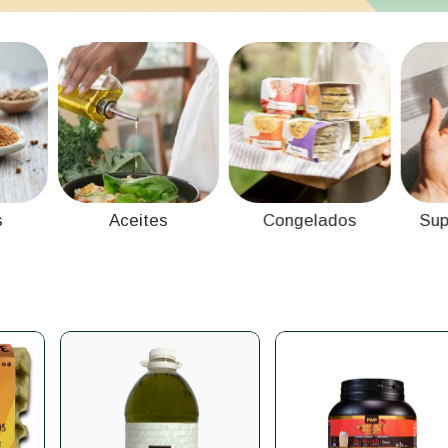
s
Aceites
Congelados
Sup