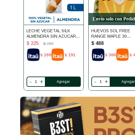
Envío solo con Pedi
LECHE VEGETAL SILK
HUEVOS SOL FREE
ALMENDRA SIN AZÚCAR
RANGE MAPLE 30
1L
UNIDADES
$
225
$
488
$
283
169
191
366
$
$
$
$
-
+
-
+