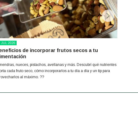
8
JUL
2026
24
JUL
20
eneficios de incorporar frutos secos a tu
Pastafr
limentación
una ver
mendras, nueces, pistachos, avellanas y más. Descubrí qué nutrientes
Descubrí c
orta cada fruto seco, cómo incorporarlos a tu día a día y un tip para
almendras.
rovecharlos al máximo. ??
en una ver