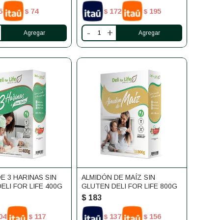
5
74
172
195
$
$
$
-
+
E 3 HARINAS SIN
ALMIDÓN DE MAÍZ SIN
ELI FOR LIFE 400G
GLUTEN DELI FOR LIFE 800G
$
183
04
117
137
156
$
$
$