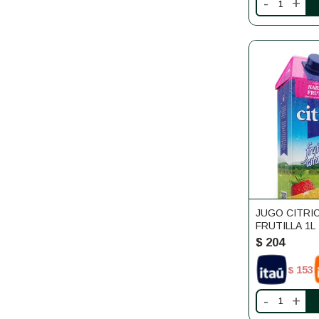
-
+
JUGO CITRI
FRUTILLA 1L
$
204
153
$
-
+