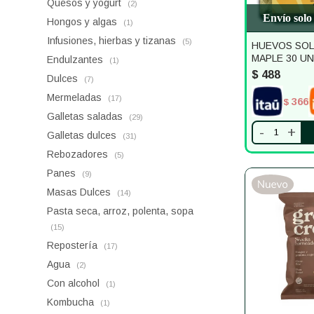
Quesos y yogurt
(2)
Envío solo
Hongos y algas
(1)
Infusiones, hierbas y tizanas
(5)
HUEVOS SOL
MAPLE 30 U
Endulzantes
(1)
$
488
Dulces
(7)
Mermeladas
(17)
366
$
Galletas saladas
(29)
-
+
Galletas dulces
(31)
Rebozadores
(5)
Panes
(9)
Masas Dulces
(14)
Pasta seca, arroz, polenta, sopa
(15)
Repostería
(17)
Agua
(2)
Con alcohol
(1)
Kombucha
(1)