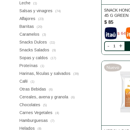
Leche
(1)
SNACK HONG
Salsas y vinagres
(74)
45 G GREEN
Alfajores
(23)
$
85
Barritas
(20)
64
$
Caramelos
(3)
Snacks Dulces
(11)
-
+
Snacks Salados
(9)
Sopas y caldos
(17)
Proteínas
(1)
Harinas, féculas y salvados
(39)
Café
(1)
Otras Bebidas
(6)
Cereales, avena y granola
(6)
Chocolates
(5)
Carnes Vegetales
(4)
Hamburguesas
(7)
Helados
(8)