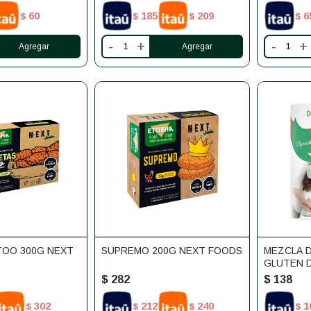
60
185
209
6
$
$
$
$
-
+
-
+
OO 300G NEXT
SUPREMO 200G NEXT FOODS
MEZCLA D
GLUTEN D
$
282
$
138
302
212
240
1
$
$
$
$