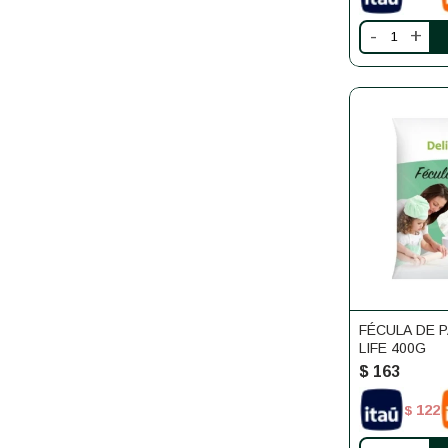
-
+
FÉCULA DE P
LIFE 400G
$
163
122
$