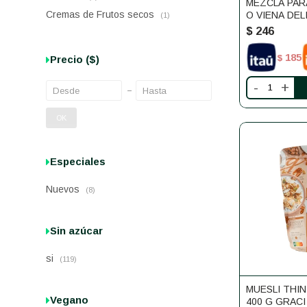
MEZCLA PAR
Cremas de Frutos secos
O VIENA DELI
(1)
430GR.
$
246
185
$
Precio
($)
-
+
OK
Especiales
Nuevos
(8)
Sin azúcar
si
(119)
MUESLI THI
Vegano
400 G GRACI