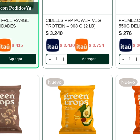
 con PedidosYa
 FREE RANGE
CIBELES PVP POWER VEG
PREMEZC
NIDADES
PROTEIN – 908 G (2 LB)
550G DELI
$
3.240
$
276
415
2.430
2.754
2
$
$
$
$
-
+
-
+