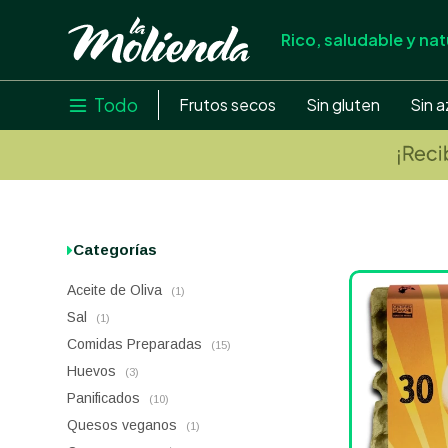
Rico, saludable y nat
store
close
local_shipping
Todo

Frutos secos
Sin gluten
Sin a
credit_card
help
Categorías
Aceite de Oliva
(1)
Sal
(1)
Comidas Preparadas
(15)
Huevos
(3)
Panificados
(10)
Quesos veganos
(1)