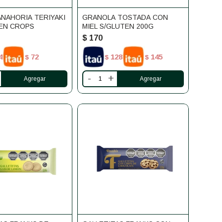
NAHORIA TERIYAKI
GRANOLA TOSTADA CON
EEN CROPS
MIEL S/GLUTEN 200G
$
170
4
72
128
145
$
$
$
-
+