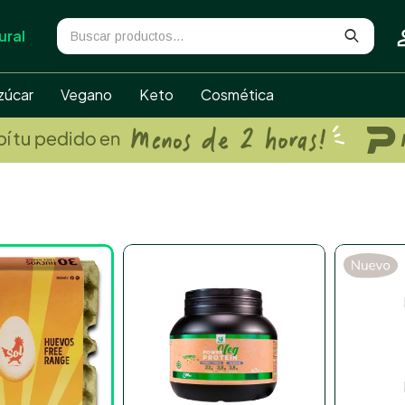
ural
zúcar
Vegano
Keto
Cosmética