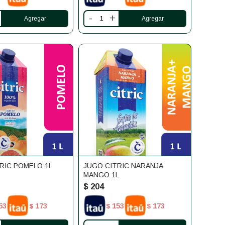
-
+
RIC POMELO 1L
JUGO CITRIC NARANJA
MANGO 1L
$
204
53
173
153
173
$
$
$