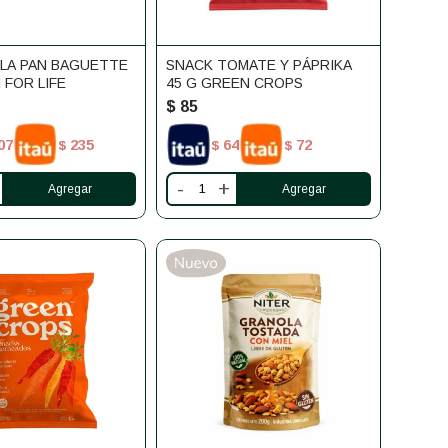
LA PAN BAGUETTE
SNACK TOMATE Y PÁPRIKA
 FOR LIFE
45 G GREEN CROPS
$
85
07
235
64
72
$
$
$
-
+