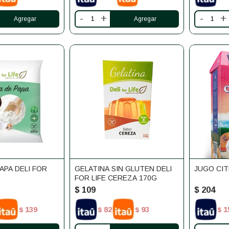
-
+
-
+
APA DELI FOR
GELATINA SIN GLUTEN DELI
JUGO CIT
FOR LIFE CEREZA 170G
$
109
$
204
139
82
93
1
$
$
$
$