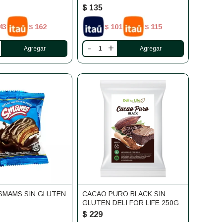
$
135
43
162
101
115
$
$
$
-
+
SMAMS SIN GLUTEN
CACAO PURO BLACK SIN
GLUTEN DELI FOR LIFE 250G
$
229