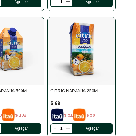
-
+
ARANJA 500ML
CITRIC NARANJA 250ML
$
68
0
102
51
58
$
$
$
-
+