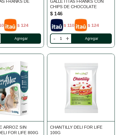
AS FRANKS DE
GALLETITAS FRANKS CON
CHIPS DE CHOCOLATE
$
146
10
124
110
124
$
$
$
-
+
E ARROZ SIN
CHANTILLY DELI FOR LIFE
ELI FOR LIFE 800G
100G