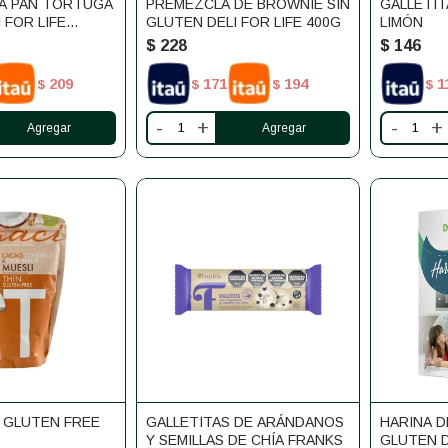
A PAN TORTUGA
PREMEZCLA DE BROWNIE SIN
GALLETIT
 FOR LIFE
GLUTEN DELI FOR LIFE 400G
LIMÓN
$
228
$
146
209
171
194
1
$
$
$
$
-
+
-
+
N GLUTEN FREE
GALLETITAS DE ARÁNDANOS
HARINA D
Y SEMILLAS DE CHÍA FRANKS
GLUTEN D