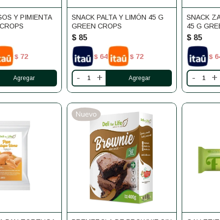
OS Y PIMIENTA
SNACK PALTA Y LIMÓN 45 G
SNACK ZA
 CROPS
GREEN CROPS
45 G GR
$
85
$
85
72
64
72
6
$
$
$
$
-
+
-
+