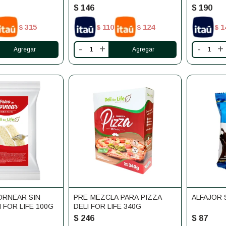
$
146
$
190
315
110
124
1
$
$
$
$
-
+
-
+
ORNEAR SIN
PRE-MEZCLA PARA PIZZA
ALFAJOR 
 FOR LIFE 100G
DELI FOR LIFE 340G
$
246
$
87