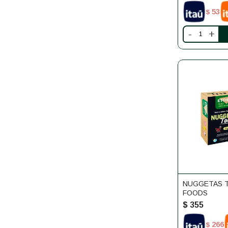
53
$
-
+
NUGGETAS T
FOODS
$
355
266
$