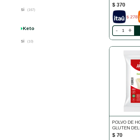
$
370
si
(167)
278
$
Keto
-
+
si
(10)
POLVO DE H
GLUTEN DELI
$
70