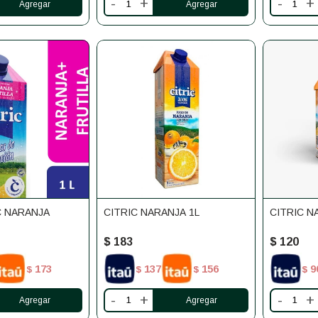
-
+
-
+
C NARANJA
CITRIC NARANJA 1L
CITRIC N
$
183
$
120
173
137
156
9
$
$
$
$
-
+
-
+