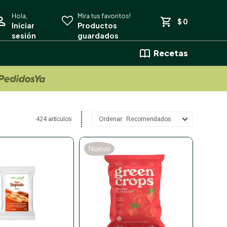
$
0
Recetas
424 artículos
Recomendados