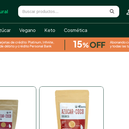
ural
zúcar
Vegano
Keto
Cosmética