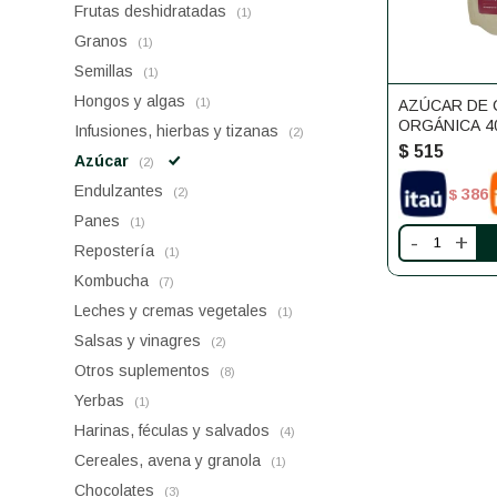
Frutas deshidratadas
(1)
Granos
(1)
Semillas
(1)
Hongos y algas
(1)
AZÚCAR DE
ORGÁNICA 4
Infusiones, hierbas y tizanas
(2)
$
515
Azúcar
(2)
Endulzantes
386
(2)
$
Panes
(1)
-
+
Repostería
(1)
Kombucha
(7)
Leches y cremas vegetales
(1)
Salsas y vinagres
(2)
Otros suplementos
(8)
Yerbas
(1)
Harinas, féculas y salvados
(4)
Cereales, avena y granola
(1)
Chocolates
(3)