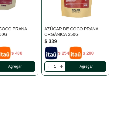
 COCO PRANA
AZÚCAR DE COCO PRANA
00G
ORGÁNICA 250G
$
339
438
254
288
$
$
$
-
+