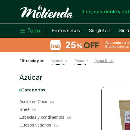
Rico, saludable y nat
store
close
local_shipping
Todo

Frutos secos
Sin gluten
Sin a
credit_card
help
Filtrando por:
Azúcar
Prana
Quitar filtros
Azúcar
Categorías
Aceite de Coco
(3)
Ghee
(3)
Especias y condimentos
(2)
Quesos veganos
(1)