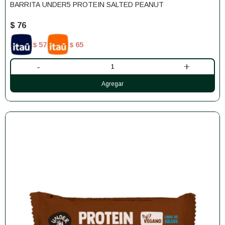
BARRITA UNDER5 PROTEIN SALTED PEANUT
$
76
57
65
$
$
-
+