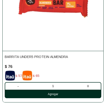
BARRITA UNDER5 PROTEIN ALMENDRA
$
76
57
65
$
$
-
+