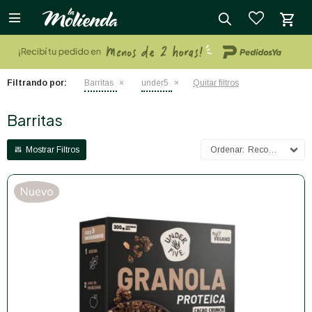

close
Filtrando por:
Barritas
under5
Quitar filtros
Barritas
Recomendados