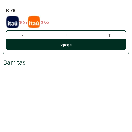
$
76
57
65
$
$
-
+
Barritas