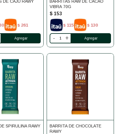
S DE CAJU RAWY
BARRITAS RAW DE CACAO
VIBRA 70G
$
153
30
261
115
130
$
$
$
-
+
DE SPIRULINA RAWY
BARRITA DE CHOCOLATE
RAWY