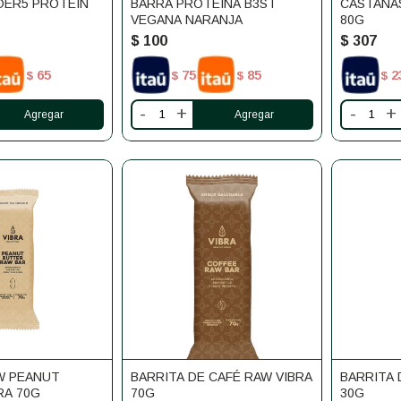
DER5 PROTEIN
BARRA PROTEINA B3ST
CASTAÑA
VEGANA NARANJA
80G
$
100
$
307
65
75
85
2
$
$
$
$
-
+
-
+
W PEANUT
BARRITA DE CAFÉ RAW VIBRA
BARRITA 
RA 70G
70G
30G