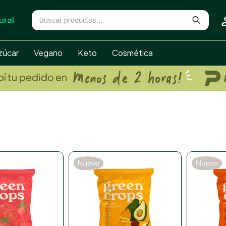
ural
zúcar
Vegano
Keto
Cosmética