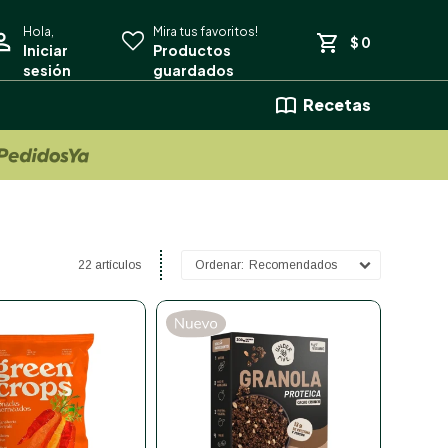
$
0
Recetas
22 artículos
Recomendados