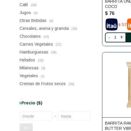
BARRITA UN
Café
(43)
COCO
Jugos
$
76
(6)
Otras Bebidas
(6)
57
$
Cereales, avena y granola
(30)
Chocolates
-
+
(10)
Carnes Vegetales
(27)
Hamburguesas
(35)
Helados
(32)
Milanesas
(9)
Vegetales
(1)
Cremas de Frutos secos
(26)
Precio
($)
BARRITA RA
OK
BUTTER VIB