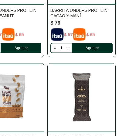
 UNDER5 PROTEIN
BARRITA UNDER5 PROTEIN
PEANUT
CACAO Y MANÍ
$
76
7
65
57
65
$
$
$
-
+