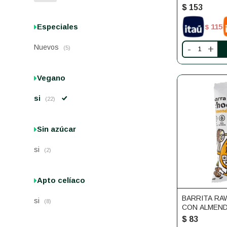
$
153
Especiales
115
$
Nuevos
-
+
(5)
Vegano
si
(22)
Sin azúcar
si
(2)
Apto celíaco
BARRITA RA
si
(8)
CON ALMEN
REBEL NUTS
$
83