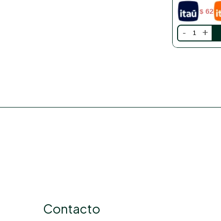
62
$
-
+
Contacto