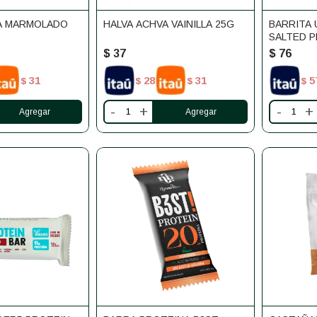
A MARMOLADO
HALVA ACHVA VAINILLA 25G
BARRITA
SALTED 
$
37
$
76
31
28
31
5
$
$
$
$
-
+
-
+