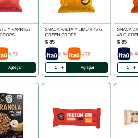
TE Y PÁPRIKA
SNACK PALTA Y LIMÓN 45 G
SNACK ZA
 CROPS
GREEN CROPS
45 G GR
$
85
$
85
72
64
72
6
$
$
$
$
-
+
-
+