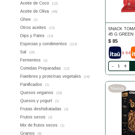
Aceite de Coco
(12)
Aceite de Oliva
(49)
Ghee
(1)
Otros aceites
(13)
SNACK TOMA
45 G GREEN
Dips y Pates
(13)
$
85
Especias y condimentos
(113)
Sal
64
(26)
$
Fermentos
(1)
-
+
Comidas Preparadas
(12)
Fiambres y proteínas vegetales
(14)
Panificados
(1)
Quesos veganos
(23)
Quesos y yogurt
(1)
Frutas deshidratadas
(3)
Frutos secos
(2)
Mix de frutos secos
(1)
Granos
(8)