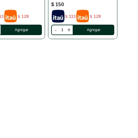
$
150
13
128
113
128
$
$
$
-
+