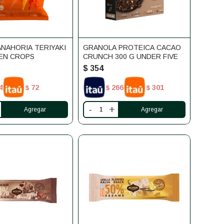
NAHORIA TERIYAKI
GRANOLA PROTEICA CACAO
EEN CROPS
CRUNCH 300 G UNDER FIVE
$
354
4
72
266
301
$
$
$
-
+