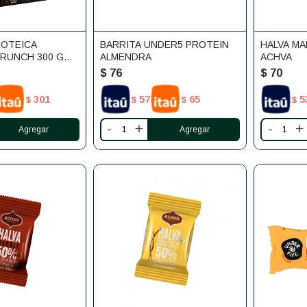
ROTEICA
BARRITA UNDER5 PROTEIN
HALVA MA
RUNCH 300 G
ALMENDRA
ACHVA
$
76
$
70
301
57
65
5
$
$
$
$
-
+
-
+