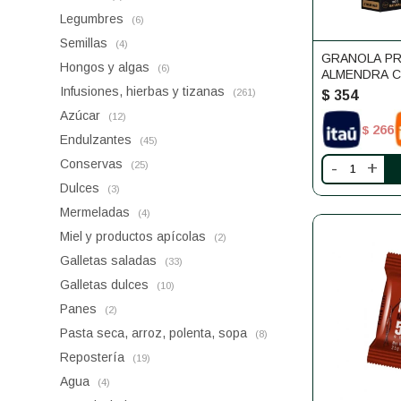
Legumbres
(6)
Semillas
(4)
GRANOLA P
Hongos y algas
(6)
ALMENDRA C
UNDER FIVE
Infusiones, hierbas y tizanas
(261)
$
354
Azúcar
(12)
266
$
Endulzantes
(45)
Conservas
-
+
(25)
Dulces
(3)
Mermeladas
(4)
Miel y productos apícolas
(2)
Galletas saladas
(33)
Galletas dulces
(10)
Panes
(2)
Pasta seca, arroz, polenta, sopa
(8)
Repostería
(19)
Agua
(4)