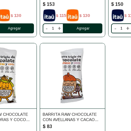
$
153
$
150
130
115
130
1
$
$
$
$
-
+
-
+
W CHOCOLATE
BARRITA RAW CHOCOLATE
DRAS Y COCO
CON AVELLANAS Y CACAO
REBEL NUTS
$
83