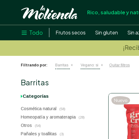
Rico, saludable y nat
store
close
local_shipping
Todo

Frutos secos
Sin gluten
Sin a
credit_card
help
Filtrando por:
Barritas
Vegano:
si
Quitar filtros
Barritas
Categorías
Cosmética natural
(58)
Homeopatía y aromaterapia
(28)
Otros
(54)
Pañales y toallitas
(3)