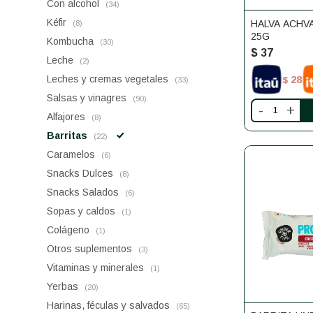
Con alcohol
(34)
Kéfir
HALVA ACHV
(8)
25G
Kombucha
(30)
$
37
Leche
(2)
Leches y cremas vegetales
28
$
(33)
Salsas y vinagres
(90)
-
+
Alfajores
(8)
Barritas
(22)
Caramelos
(6)
Snacks Dulces
(8)
Snacks Salados
(6)
Sopas y caldos
(1)
Colágeno
(1)
Otros suplementos
(3)
Vitaminas y minerales
(1)
Yerbas
(20)
Harinas, féculas y salvados
(65)