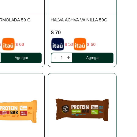
RMOLADA 50 G
HALVA ACHVA VAINILLA 50G
$
70
3
60
53
60
$
$
$
-
+