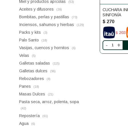
Miel y productos apícolas
(53)
Aceites y difusores
CUCHARA I
(39)
SINFONÍA
Bombitas, perlas y pastillas
(73)
$
270
Inciensos, sahumos y hierbas
(129)
Packs y kits
203
$
(3)
Palo Santo
(18)
-
+
Vasijas, cuencos y hornitos
(6)
Velas
(5)
Galletas saladas
(115)
Galletas dulces
(96)
Rebozadores
(8)
Panes
(18)
Masas Dulces
(21)
Pasta seca, arroz, polenta, sopa
(42)
Repostería
(61)
Agua
(6)