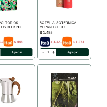
VOLTORIOS
BOTELLA ISOTÉRMICA
COS BEEKIND
MERAKI FUEGO
$
1.495
94
446
1.121
1.271
$
$
$
-
+