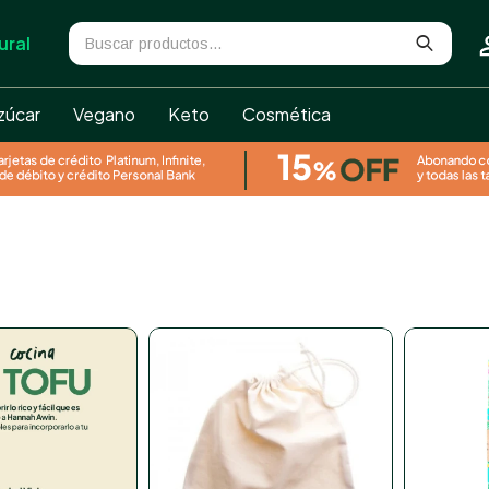
ural
zúcar
Vegano
Keto
Cosmética