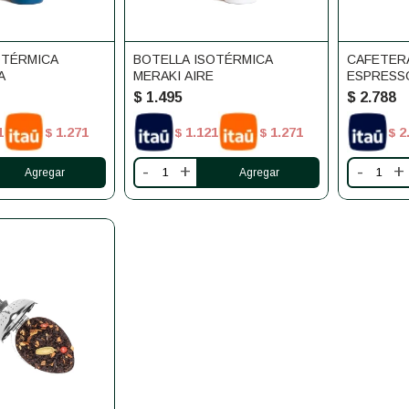
OTÉRMICA
BOTELLA ISOTÉRMICA
CAFETERA
A
MERAKI AIRE
ESPRESSO
$
1.495
$
2.788
1
1.271
1.121
1.271
2
$
$
$
$
-
+
-
+