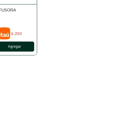
NFUSORA
230
$