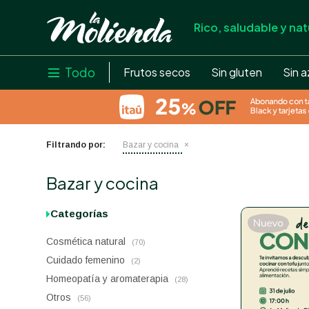
Rico, saludable y nat
store
close
local_shipping
Todo

Frutos secos
Sin gluten
Sin a
credit_card
help
Filtrando por:
Bazar y cocina
Bazar y cocina
Categorías
Cosmética natural
(70)
Cuidado femenino
(2)
Homeopatía y aromaterapia
(28)
Otros
(56)