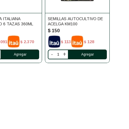
 ITALIANA
SEMILLAS AUTOCULTIVO DE
 6 TAZAS 360ML
ACELGA KM100
$
150
.091
2.370
113
128
$
$
$
-
+