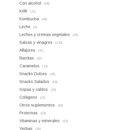
Con alcohol
(68)
Kéfir
(11)
Kombucha
(46)
Leche
(4)
Leches y cremas vegetales
(46)
Salsas y vinagres
(130)
Alfajores
(47)
Barritas
(87)
Caramelos
(14)
Snacks Dulces
(45)
Snacks Salados
(54)
Sopas y caldos
(20)
Colágeno
(22)
Otros suplementos
(84)
Proteínas
(23)
Vitaminas y minerales
(52)
Yerbas
(26)