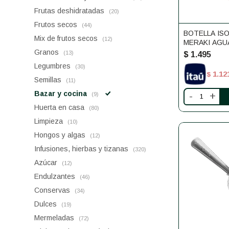
Frutas deshidratadas
(20)
Frutos secos
(44)
BOTELLA IS
Mix de frutos secos
(12)
MERAKI AGU
Granos
(13)
$
1.495
Legumbres
(30)
1.12
$
Semillas
(11)
Bazar y cocina
-
+
(9)
Huerta en casa
(80)
Limpieza
(10)
Hongos y algas
(12)
Infusiones, hierbas y tizanas
(320)
Azúcar
(12)
Endulzantes
(46)
Conservas
(34)
Dulces
(19)
Mermeladas
(72)