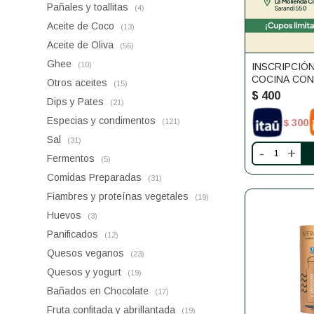
Pañales y toallitas
(4)
Aceite de Coco
(13)
Aceite de Oliva
(56)
Ghee
(10)
INSCRIPCIÓN
COCINA CON
Otros aceites
(15)
$
400
Dips y Pates
(21)
Especias y condimentos
300
(121)
$
Sal
(31)
-
+
Fermentos
(5)
Comidas Preparadas
(31)
Fiambres y proteínas vegetales
(19)
Huevos
(3)
Panificados
(12)
Quesos veganos
(23)
Quesos y yogurt
(19)
Bañados en Chocolate
(17)
Fruta confitada y abrillantada
(19)