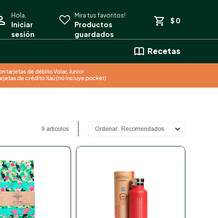
$
0
Recetas
9 artículos
Recomendados