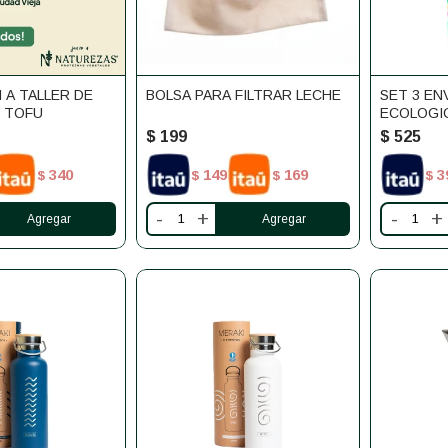
 A TALLER DE
BOLSA PARA FILTRAR LECHE
SET 3 EN
 TOFU
ECOLOGI
$
199
$
525
340
149
169
3
$
$
$
$
-
+
-
+