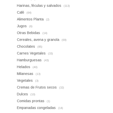
Harinas, féculas y salvados
(113)
Café
(64)
Alimentos Planta
(2)
Jugos
(6)
Otras Bebidas
(14)
Cereales, avena y granola
(69)
Chocolates
(85)
Carnes Vegetales
(33)
Hamburguesas
(43)
Helados
(40)
Milanesas
(13)
Vegetales
(3)
Cremas de Frutos secos
(32)
Dulces
(10)
Comidas prontas
(1)
Empanadas congeladas
(14)