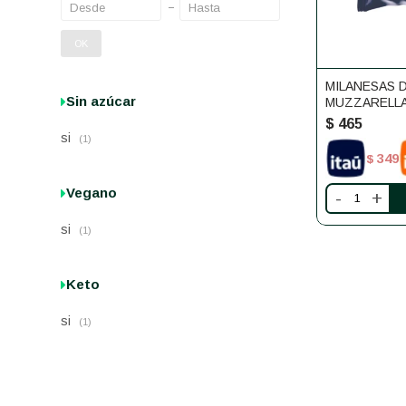
OK
MILANESAS 
Sin azúcar
MUZZARELL
$
465
si
(1)
349
$
Vegano
-
+
si
(1)
Keto
si
(1)