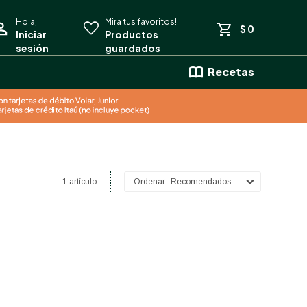
$
0
Recetas
1 artículo
Recomendados