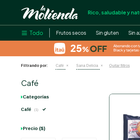
Rico, saludable y nat
store
close
local_shipping
Todo

Frutos secos
Sin gluten
Sin a
credit_card
help
Filtrando por:
Café
Sana Delicia
Quitar filtros
Café
Categorías
Café
(1)
Precio
($)