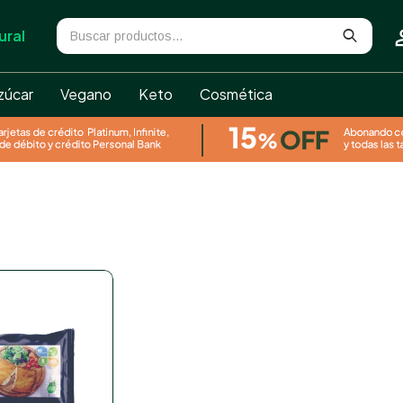
ural
zúcar
Vegano
Keto
Cosmética