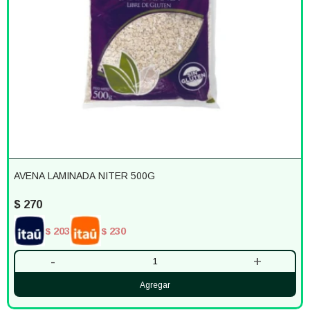
AVENA LAMINADA NITER 500G
$
270
203
230
$
$
-
+