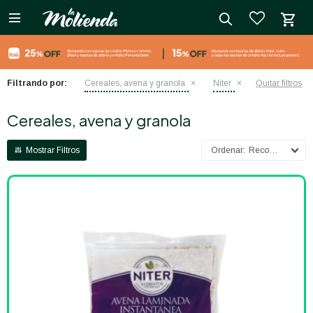

close
Filtrando por:
Cereales, avena y granola
Niter
Quitar filtros
Cereales, avena y granola
Recomendados