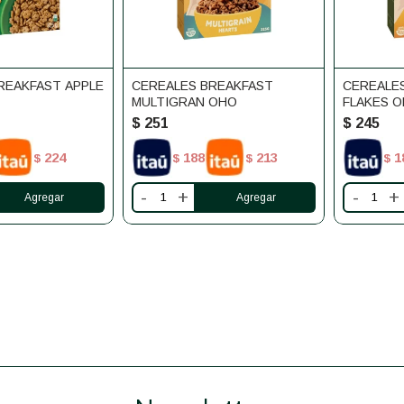
REAKFAST APPLE
CEREALES BREAKFAST
CEREALE
MULTIGRAN OHO
FLAKES 
$
251
$
245
224
188
213
1
$
$
$
$
-
+
-
+