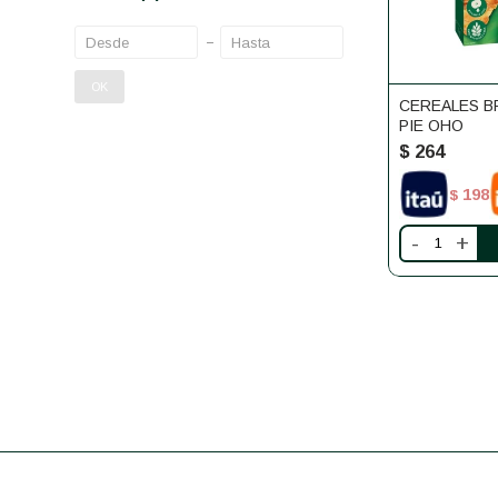
OK
CEREALES B
PIE OHO
$
264
198
$
-
+