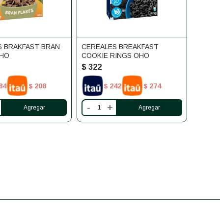
S BRAKFAST BRAN
CEREALES BREAKFAST
OHO
COOKIE RINGS OHO
$
322
84
208
242
274
$
$
$
-
+