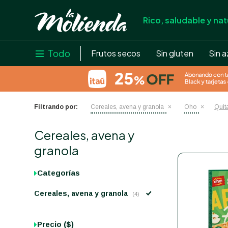
Rico, saludable y nat
store
close
local_shipping
Todo

Frutos secos
Sin gluten
Sin a
credit_card
help
Filtrando por:
Cereales, avena y granola
Oho
Quita
Cereales, avena y
granola
Categorías
Cereales, avena y granola
(4)
Precio
($)