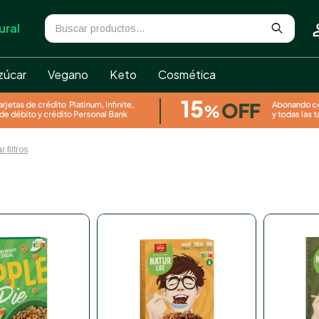
ural
zúcar
Vegano
Keto
Cosmética
r filtros