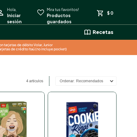
$
0
Recetas
4 artículos
Recomendados