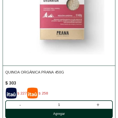
QUINOA ORGÁNICA PRANA 450G
$
303
227
258
$
$
-
+