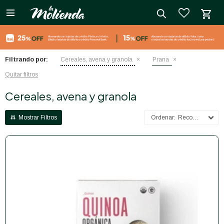

close
Filtrando por:
Cereales, avena y granola
Prana
Quitar filtros
Cereales, avena y granola
Recomendados