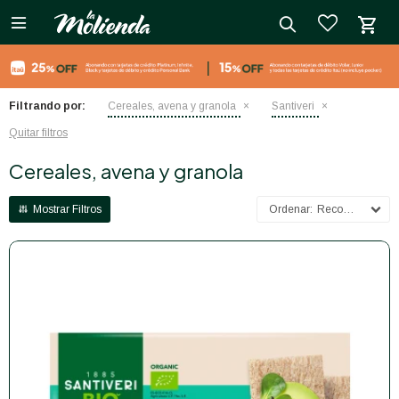

close
Filtrando por:
Cereales, avena y granola
Santiveri
Quitar filtros
Cereales, avena y granola
Recomendados