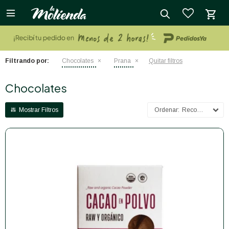

close
Filtrando por:
Chocolates
Prana
Quitar filtros
Chocolates
Recomendados