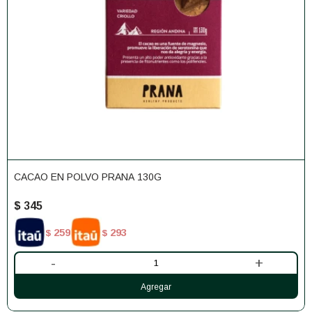
CACAO EN POLVO PRANA 130G
$
345
259
293
$
$
-
+