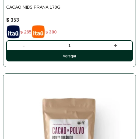
CACAO NIBS PRANA 170G
$
353
265
300
$
$
-
+