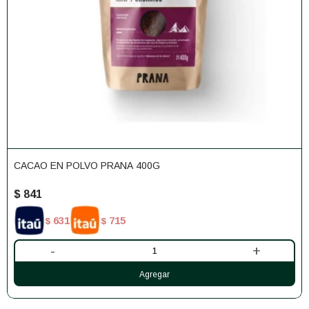
CACAO EN POLVO PRANA 400G
$
841
631
715
$
$
-
+