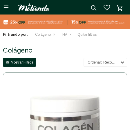

close
Filtrando por:
Colágeno
HA
Quitar filtros
Colágeno
Recomendados