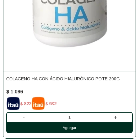
COLAGENO HA CON ÁCIDO HIALURÓNICO POTE 200G
$
1.096
822
932
$
$
-
+