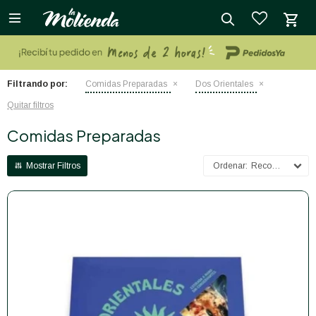

close
Filtrando por:
Comidas Preparadas
Dos Orientales
Quitar filtros
Comidas Preparadas
Recomendados