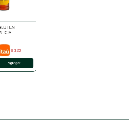
GLUTEN
LICIA
122
$