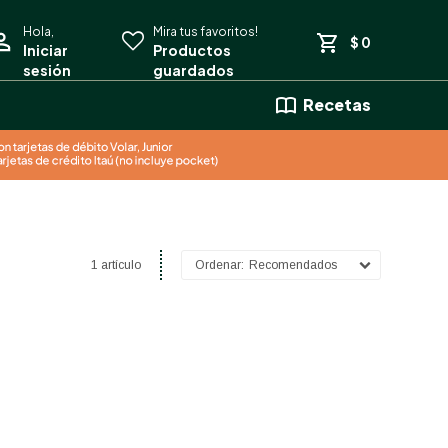
$
0
Recetas
1 artículo
Recomendados