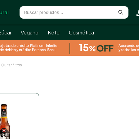
ural
zúcar
Vegano
Keto
Cosmética
Quitar filtros