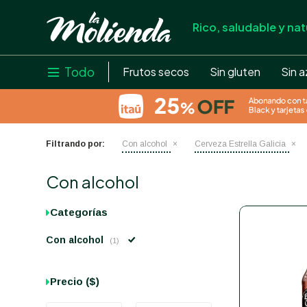
Rico, saludable y nat
store
close
local_shipping
Todo

Frutos secos
Sin gluten
Sin a
credit_card
help
Filtrando por:
Con alcohol
Cerveza Estrella Galicia
Con alcohol
Categorías
Con alcohol
(1)
Precio
($)