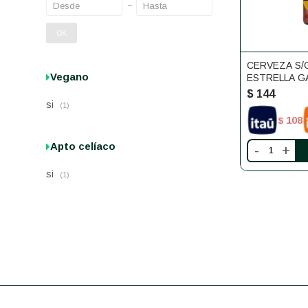
OK
CERVEZA S/
Vegano
ESTRELLA GA
$
144
si
(1)
108
$
Apto celíaco
-
+
si
(1)