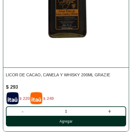
LICOR DE CACAO, CANELA Y WHISKY 200ML GRAZIE
$
293
220
249
$
$
-
+