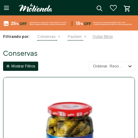

close
Filtrando por:
Conservas
Paulsen
Quitar filtros
Conservas
Recomendados