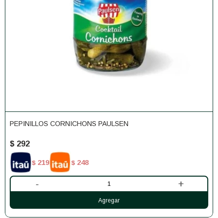
PEPINILLOS CORNICHONS PAULSEN
$
292
219
248
$
$
-
+