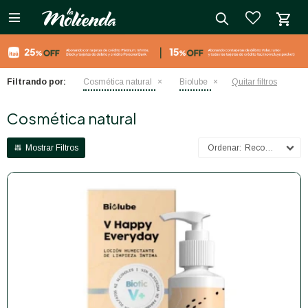

close
Filtrando por:
Cosmética natural
Biolube
Quitar filtros
Cosmética natural
Recomendados