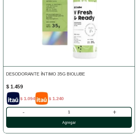
DESODORANTE ÍNTIMO 35G BIOLUBE
$
1.459
1.094
1.240
$
$
-
+