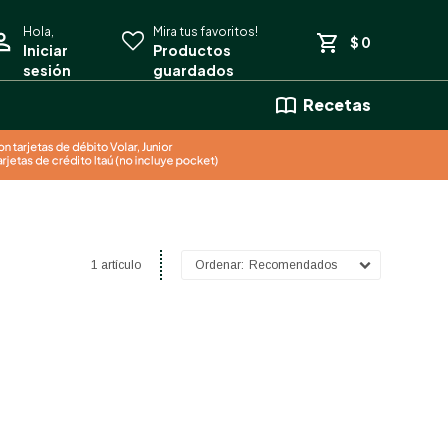
$
0
Recetas
1 artículo
Recomendados