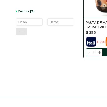
Precio
($)
PASTA DE MA
CACAO FAKI
OK
$
386
290
$
-
+