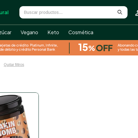
ural
zúcar
Vegano
Keto
Cosmética
Quitar filtros