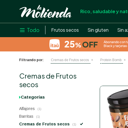
Rico, saludable y nat
store
close
local_shipping
Todo

Frutos secos
Sin gluten
Sin a
credit_card
help
Filtrando por:
Cremas de Frutos secos
Protein Bomb
Cremas de Frutos
secos
Categorías
Alfajores
(1)
Barritas
(1)
Cremas de Frutos secos
(1)