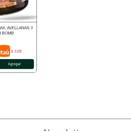
NI, AVELLANAS Y
N BOMB
328
$