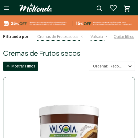

close
Filtrando por:
Cremas de Frutos secos
Valsoia
Quitar filtros
Cremas de Frutos secos
Recomendados