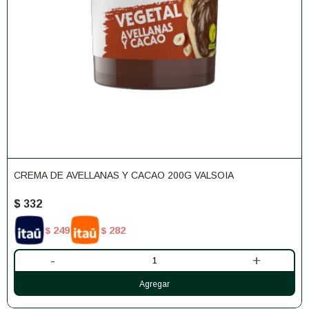
CREMA DE AVELLANAS Y CACAO 200G VALSOIA
$
332
249
282
$
$
-
+