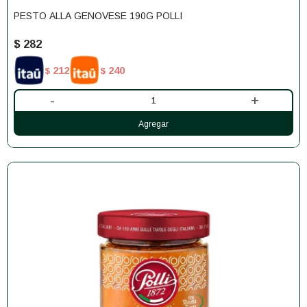
PESTO ALLA GENOVESE 190G POLLI
$
282
212
240
$
$
-
+