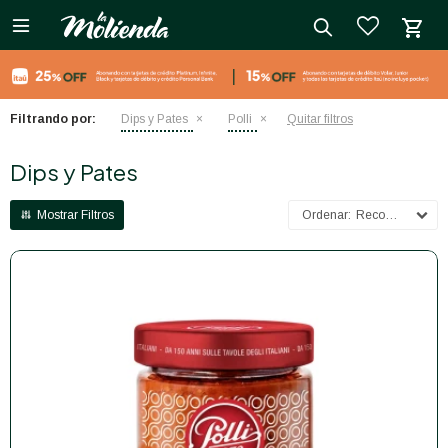

close
Filtrando por:
Dips y Pates
Polli
Quitar filtros
Dips y Pates
Recomendados