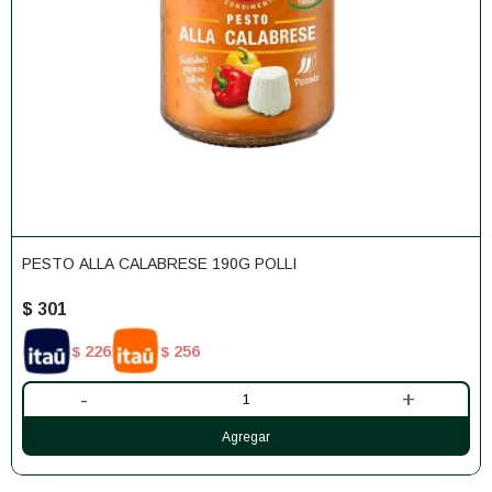
PESTO ALLA CALABRESE 190G POLLI
$
301
226
256
$
$
-
+