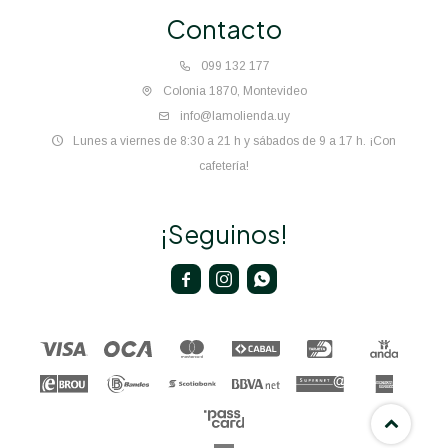
Contacto
099 132 177
Colonia 1870, Montevideo
info@lamolienda.uy
Lunes a viernes de 8:30 a 21 h y sábados de 9 a 17 h. ¡Con
cafetería!
¡Seguinos!


