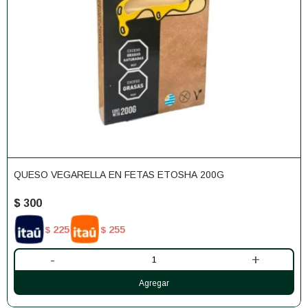
QUESO VEGARELLA EN FETAS ETOSHA 200G
$
300
225
255
$
$
-
+