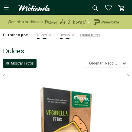

close
Filtrando por:
Dulces
Etosha
Quitar filtros
Dulces
Recomendados