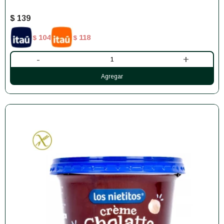
$
139
104
118
$
$
-
+