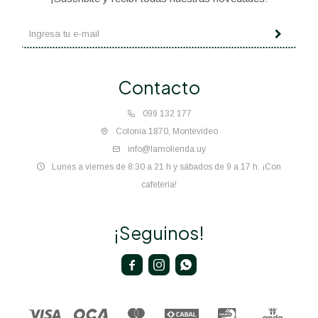
Contacto
099 132 177
Colonia 1870, Montevideo
info@lamolienda.uy
Lunes a viernes de 8:30 a 21 h y sábados de 9 a 17 h. ¡Con
cafetería!
¡Seguinos!


