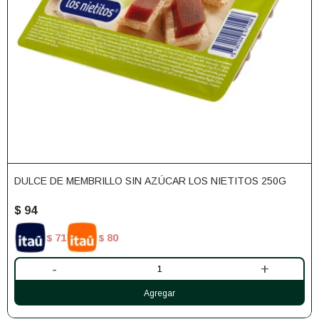
DULCE DE MEMBRILLO SIN AZÚCAR LOS NIETITOS 250G
$
94
71
80
$
$
-
+