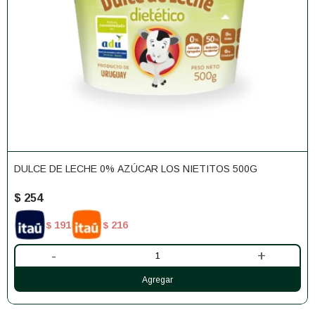
DULCE DE LECHE 0% AZÚCAR LOS NIETITOS 500G
$
254
191
216
$
$
-
+