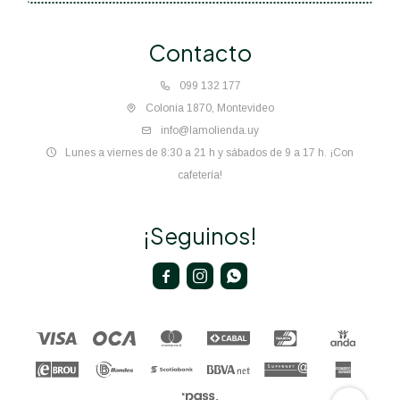
Contacto
099 132 177
Colonia 1870, Montevideo
info@lamolienda.uy
Lunes a viernes de 8:30 a 21 h y sábados de 9 a 17 h. ¡Con
cafetería!
¡Seguinos!


