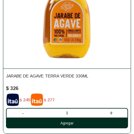
JARABE DE AGAVE TERRA VERDE 330ML
$
326
245
277
$
$
-
+