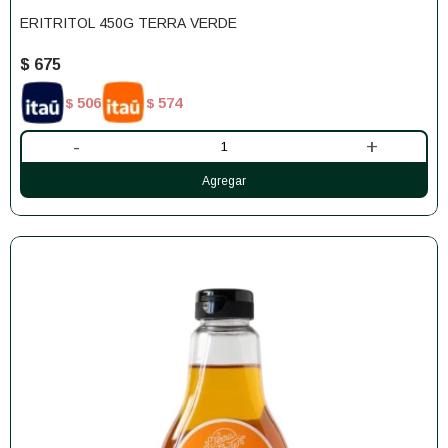
ERITRITOL 450G TERRA VERDE
$
675
506
574
$
$
-
+