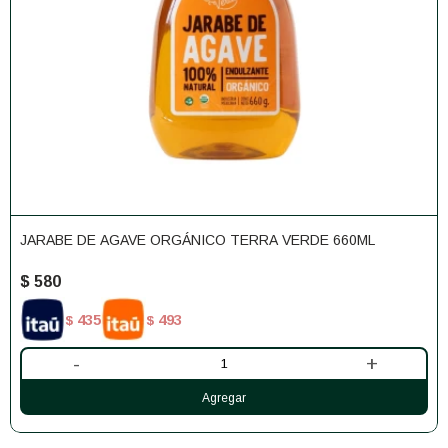
JARABE DE AGAVE ORGÁNICO TERRA VERDE 660ML
$
580
435
493
$
$
-
+