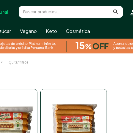
ural
zúcar
Vegano
Keto
Cosmética
Quitar filtros