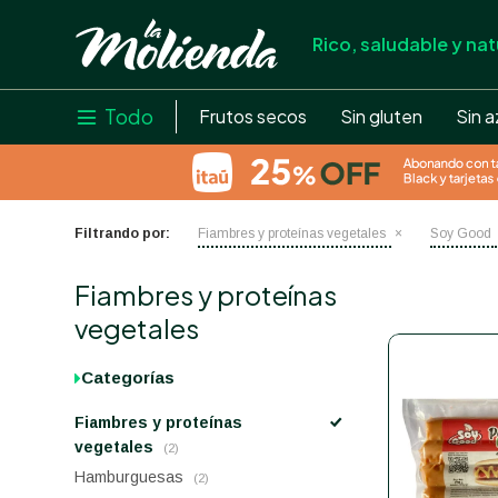
Rico, saludable y nat
store
close
local_shipping
Todo

Frutos secos
Sin gluten
Sin a
credit_card
help
Filtrando por:
Fiambres y proteínas vegetales
Soy Good
Fiambres y proteínas
vegetales
Categorías
Fiambres y proteínas
vegetales
(2)
Hamburguesas
(2)