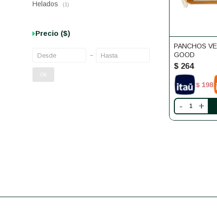
Helados
(1)
Precio
($)
PANCHOS VE
GOOD
$
264
OK
198
$
-
+