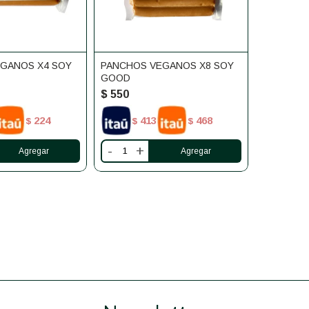
GANOS X4 SOY
PANCHOS VEGANOS X8 SOY
GOOD
$
550
224
413
468
$
$
$
-
+