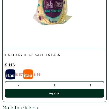
GALLETAS DE AVENA DE LA CASA
$
116
87
99
$
$
-
+
Galletas dulces