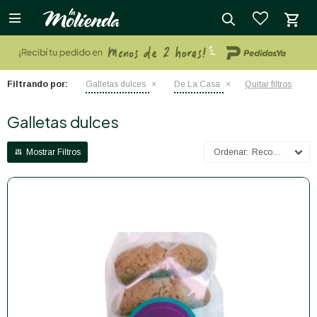

close
Filtrando por:
Galletas dulces
De La Casa
Quitar filtros
Galletas dulces
Recomendados