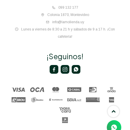
099 132 177
Colonia 1870, Montevideo
info@lamolienda.uy
Lunes a viernes de 8:30 a 21 h y sábados de 9 a 17 h. ¡Con
cafetería!
¡Seguinos!


