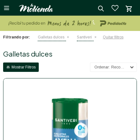

close
Filtrando por:
Galletas dulces
Santiveri
Quitar filtros
Galletas dulces
Recomendados