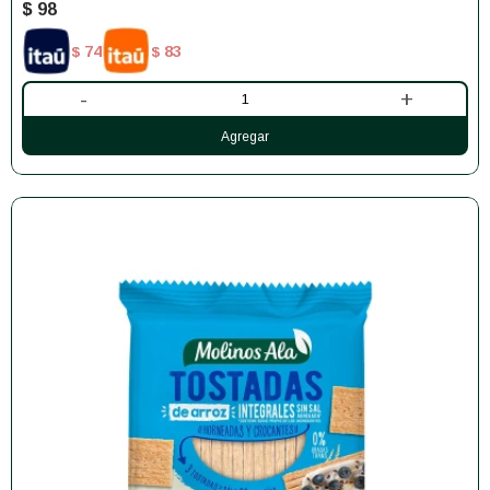
$
98
74
83
$
$
-
+