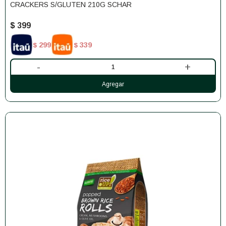
CRACKERS S/GLUTEN 210G SCHAR
$
399
299
339
$
$
-
+