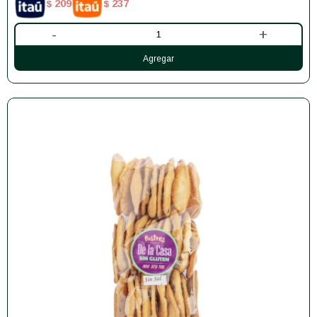
209
237
$
$
-
+