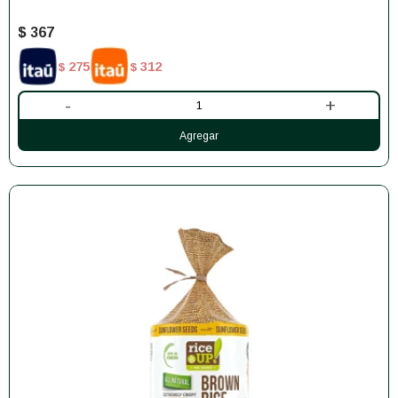
$
367
275
312
$
$
-
+