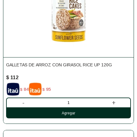
GALLETAS DE ARROZ CON GIRASOL RICE UP 120G
$
112
84
95
$
$
-
+