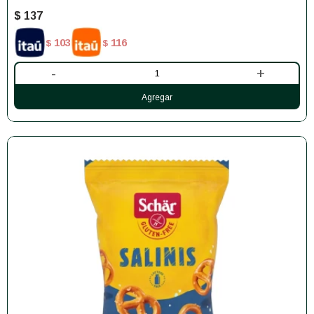
$
137
103
116
$
$
-
+