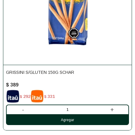
GRISSINI S/GLUTEN 150G SCHAR
$
389
292
331
$
$
-
+