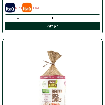
74
83
$
$
-
+