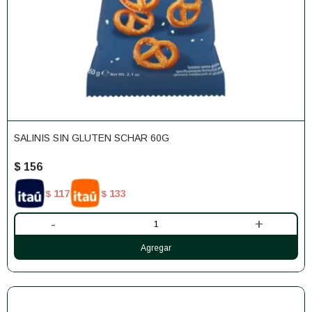
SALINIS SIN GLUTEN SCHAR 60G
$
156
117
133
$
$
-
+