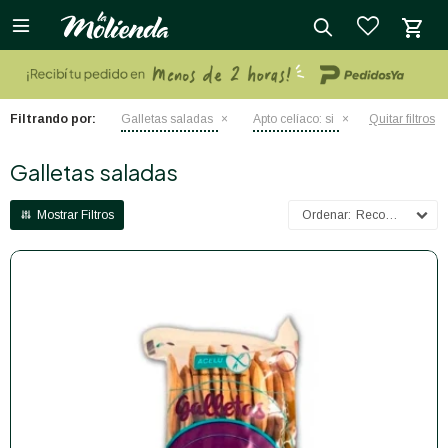

close
Filtrando por:
Galletas saladas
Apto celíaco:
si
Quitar filtros
Galletas saladas
Recomendados