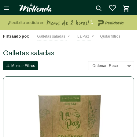

close
Filtrando por:
Galletas saladas
La Paz
Quitar filtros
Galletas saladas
Recomendados