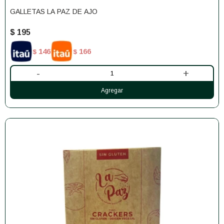
GALLETAS LA PAZ DE AJO
$
195
146
166
$
$
-
+