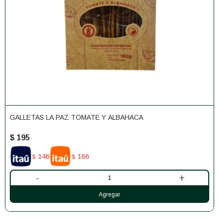
GALLETAS LA PAZ TOMATE Y ALBAHACA
$
195
146
166
$
$
-
+