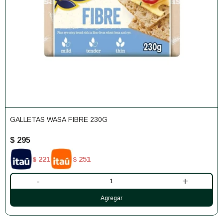
GALLETAS WASA FIBRE 230G
$
295
221
251
$
$
-
+