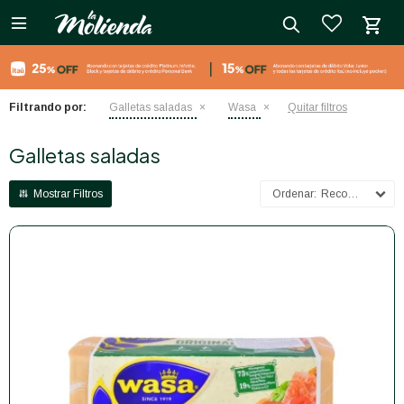

close
Filtrando por:
Galletas saladas
Wasa
Quitar filtros
Galletas saladas
Recomendados