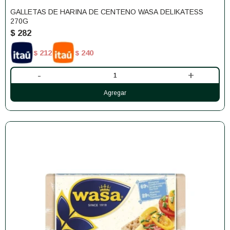
GALLETAS DE HARINA DE CENTENO WASA DELIKATESS
270G
$
282
212
240
$
$
-
+