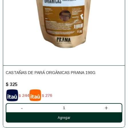
CASTAÑAS DE PARÁ ORGÁNICAS PRANA 190G
$
325
244
276
$
$
-
+