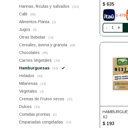
$
635
Harinas, féculas y salvados
(113)
Café
(64)
476
$
Alimentos Planta
(2)
-
+
Jugos
(6)
Otras Bebidas
(14)
Cereales, avena y granola
(69)
Chocolates
(85)
Carnes Vegetales
(33)
Hamburguesas
(43)
Helados
(40)
Milanesas
(13)
Vegetales
(3)
Cremas de Frutos secos
(32)
Dulces
(10)
HAMBURGUE
Comidas prontas
(1)
X2
Empanadas congeladas
(14)
$
193