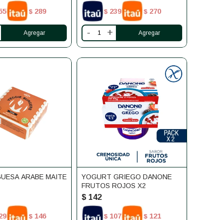
55
289
239
270
$
$
$
-
+
UESA ARABE MAITE
YOGURT GRIEGO DANONE
FRUTOS ROJOS X2
$
142
29
146
107
121
$
$
$