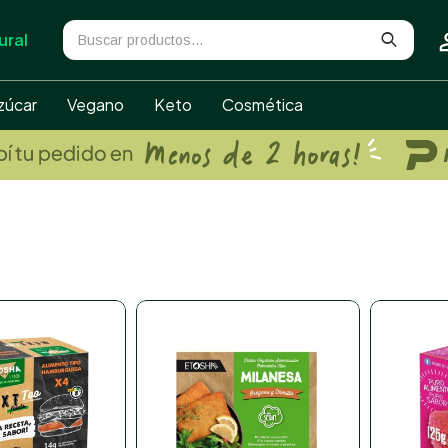
ural
zúcar
Vegano
Keto
Cosmética