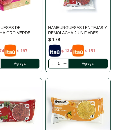
UESAS DE
HAMBURGUESAS LENTEJAS Y
HA ORO VERDE
REMOLACHA 2 UNIDADES
MANDUCAS
$
178
74
197
134
151
$
$
$
-
+