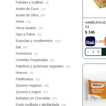
Pañales y toallitas
(4)
Aceite de Coco
(13)
Aceite de Oliva
(56)
Ghee
(10)
HAMBURGUE
X4
Otros aceites
(15)
$
346
Dips y Pates
(21)
Especias y condimentos
260
(121)
$
Sal
(31)
-
+
Fermentos
(5)
Comidas Preparadas
(31)
Fiambres y proteínas vegetales
(19)
Huevos
(3)
Panificados
(12)
Quesos veganos
(23)
Quesos y yogurt
(19)
Bañados en Chocolate
(17)
Fruta confitada y abrillantada
(19)