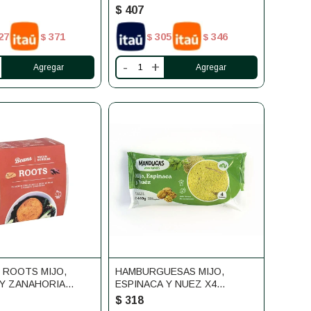
UNIDADES ETOSHA
$
407
27
371
305
346
$
$
$
-
+
 ROOTS MIJO,
HAMBURGUESAS MIJO,
 Y ZANAHORIA
ESPINACA Y NUEZ X4
UNIDADES MANDUCAS
$
318