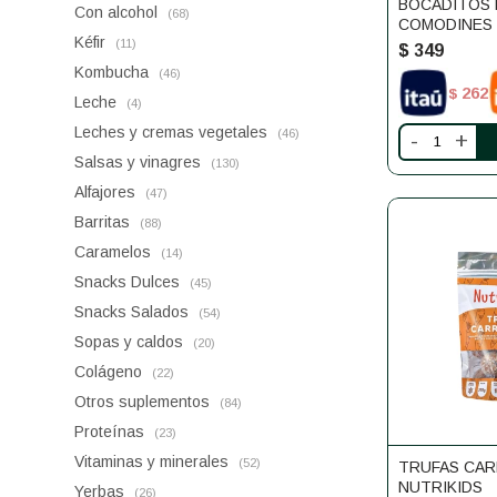
BOCADITOS 
Con alcohol
(68)
COMODINES 
Kéfir
(11)
$
349
Kombucha
(46)
262
$
Leche
(4)
Leches y cremas vegetales
(46)
-
+
Salsas y vinagres
(130)
Alfajores
(47)
Barritas
(88)
Caramelos
(14)
Snacks Dulces
(45)
Snacks Salados
(54)
Sopas y caldos
(20)
Colágeno
(22)
Otros suplementos
(84)
Proteínas
(23)
Vitaminas y minerales
(52)
TRUFAS CA
NUTRIKIDS
Yerbas
(26)