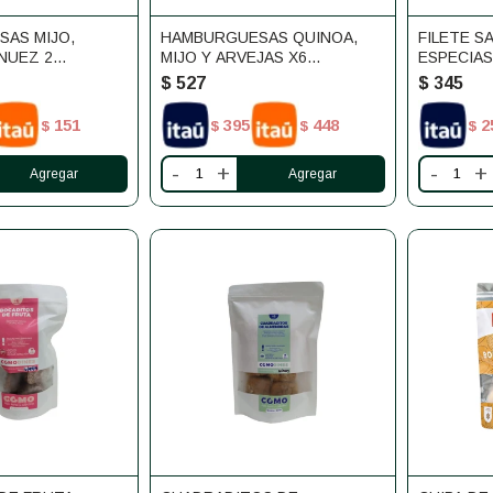
AS MIJO,
HAMBURGUESAS QUINOA,
FILETE S
NUEZ 2
MIJO Y ARVEJAS X6
ESPECIAS
MANDUCAS
UNIDADES MANDUCAS
ETOSHA 1
$
527
$
345
151
395
448
2
$
$
$
$
-
+
-
+