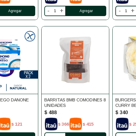
-
+
-
+
IEGO DANONE
BARRITAS BMB COMODINES 8
BURGERS
UNIDADES
CURRY B
$
488
$
340
121
366
415
2
$
$
$
$