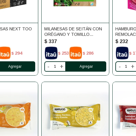
SAS NEXT TOO
MILANESAS DE SEITÁN CON
HAMBURG
ORÉGANO Y TOMILLO
REMOLAC
ETOSHA 4 UNIDADES
$
337
$
232
294
253
286
1
$
$
$
$
-
+
-
+