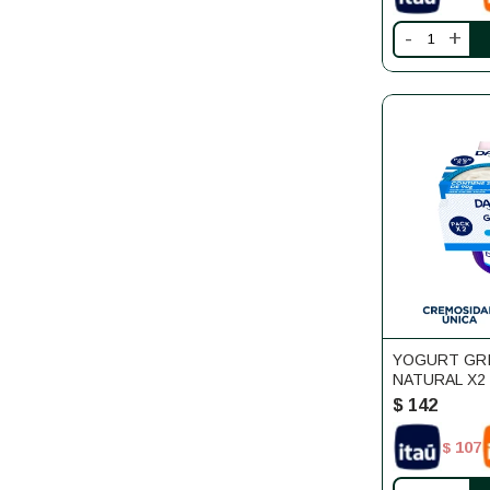
-
+
YOGURT GR
NATURAL X2
$
142
107
$