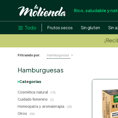
Rico, saludable y nat
store
close
local_shipping
Todo

Frutos secos
Sin gluten
Sin a
credit_card
help
Filtrando por:
Hamburguesas
Hamburguesas
Categorías
Cosmética natural
(70)
Cuidado femenino
(2)
Homeopatía y aromaterapia
(28)
Otros
(56)