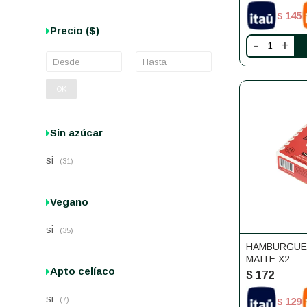
145
$
Precio
($)
-
+
OK
Sin azúcar
si
(31)
Vegano
si
(35)
HAMBURGUES
MAITE X2
Apto celíaco
$
172
si
129
(7)
$