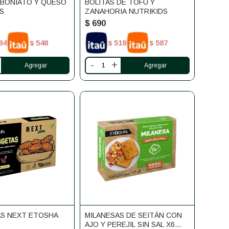
 BONIATO Y QUESO
BOLITAS DE TOFU Y
S
ZANAHORIA NUTRIKIDS
$
690
84
548
518
587
$
$
$
-
+
S NEXT ETOSHA
MILANESAS DE SEITÁN CON
AJO Y PEREJIL SIN SAL X6