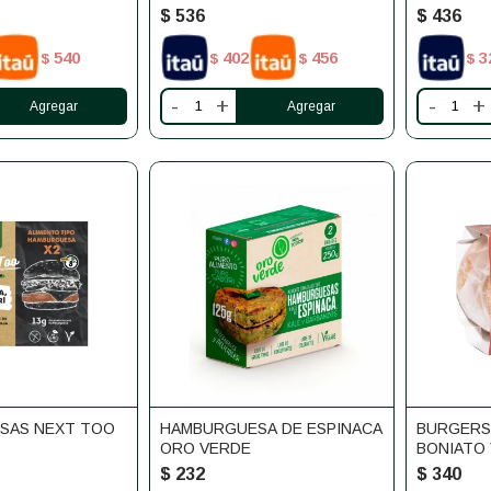
$
536
$
436
540
402
456
3
$
$
$
$
-
+
-
+
SAS NEXT TOO
HAMBURGUESA DE ESPINACA
BURGERS
ORO VERDE
BONIATO
BEANS
$
232
$
340