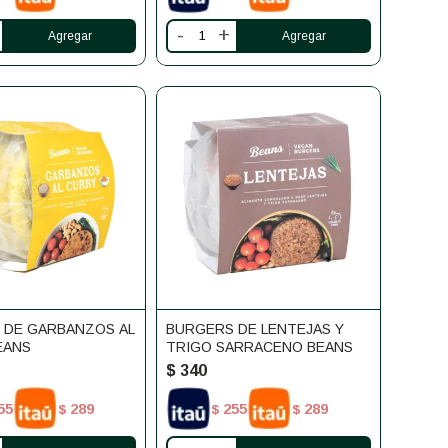
-
+
 DE GARBANZOS AL
BURGERS DE LENTEJAS Y
EANS
TRIGO SARRACENO BEANS
$
340
55
289
255
289
$
$
$