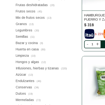
Frutas deshidratadas
(20)
Frutos secos
(45)
HAMBURGUES
Mix de frutos secos
(13)
PUERRO Y Z
UNIDADES 
Granos
(13)
$
318
Legumbres
(30)
239
$
Semillas
(11)
Bazar y cocina
-
+
(9)
Huerta en casa
(80)
Limpieza
(10)
Hongos y algas
(12)
Infusiones, hierbas y tizanas
(320)
Azúcar
(13)
Endulzantes
(46)
Conservas
(34)
Dulces
(19)
Mermeladas
(72)