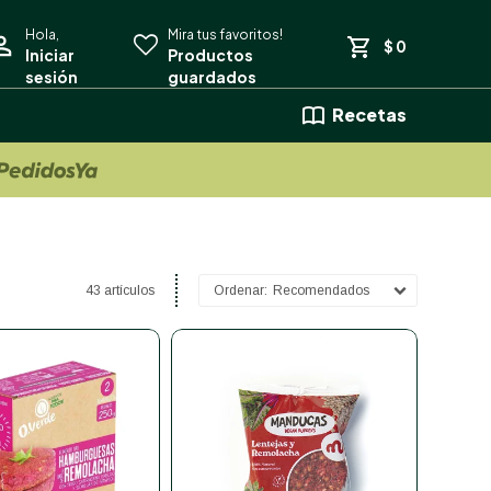
$
0
Recetas
43 artículos
Recomendados