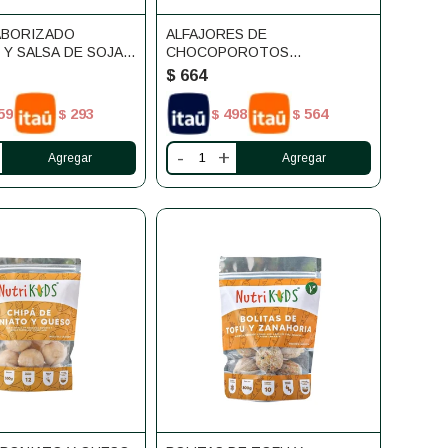
ABORIZADO
ALFAJORES DE
 Y SALSA DE SOJA
CHOCOPOROTOS
0 UNIDADES
COMODINES 10 UNIDADES
$
664
59
293
498
564
$
$
$
-
+