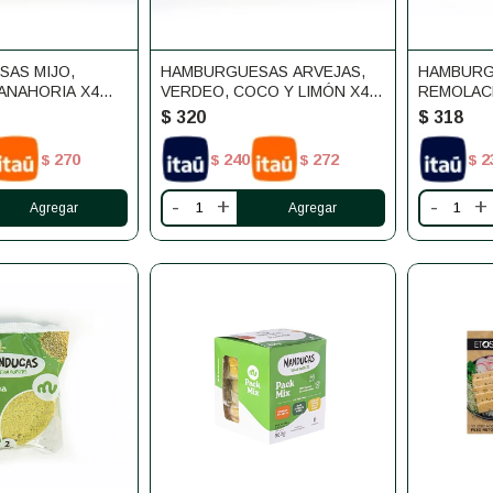
AS MIJO,
HAMBURGUESAS ARVEJAS,
HAMBURG
ANAHORIA X4
VERDEO, COCO Y LIMÓN X4
REMOLAC
MANDUCAS
UNIDADES MANDUCAS
MANDUC
$
320
$
318
270
240
272
2
$
$
$
$
-
+
-
+