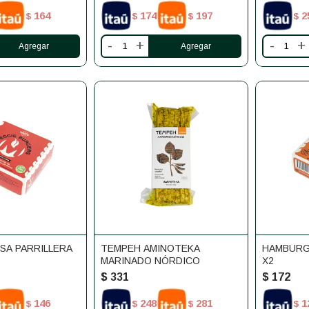
164
174
197
2
$
$
$
$
-
+
-
+
A PARRILLERA
TEMPEH AMINOTEKA
HAMBURG
MARINADO NÓRDICO
X2
$
331
$
172
146
248
281
1
$
$
$
$