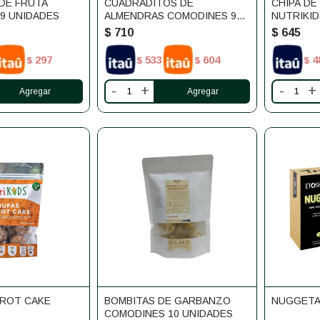
DE FRUTA
CUADRADITOS DE
CHIPA DE
9 UNIDADES
ALMENDRAS COMODINES 9
NUTRIKID
UNIDADES
$
710
$
645
297
533
604
4
$
$
$
$
-
+
-
+
RROT CAKE
BOMBITAS DE GARBANZO
NUGGETA
COMODINES 10 UNIDADES