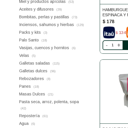
Miel y productos apícolas
(53)
Aceites y difusores
HAMBURGUES
(39)
ESPINACA Y 
Bombitas, perlas y pastillas
(73)
UNIDADES 
$
178
Inciensos, sahumos y hierbas
(129)
Packs y kits
134
$
(3)
Palo Santo
(18)
-
+
Vasijas, cuencos y hornitos
(6)
Velas
(5)
Galletas saladas
(115)
Galletas dulces
(96)
Rebozadores
(8)
Panes
(18)
Masas Dulces
(21)
Pasta seca, arroz, polenta, sopa
(42)
Repostería
(61)
Agua
(6)