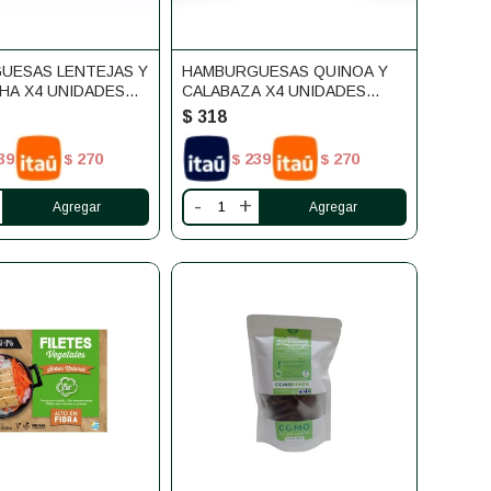
UESAS LENTEJAS Y
HAMBURGUESAS QUINOA Y
HA X4 UNIDADES
CALABAZA X4 UNIDADES
AS
MANDUCAS
$
318
39
270
239
270
$
$
$
-
+