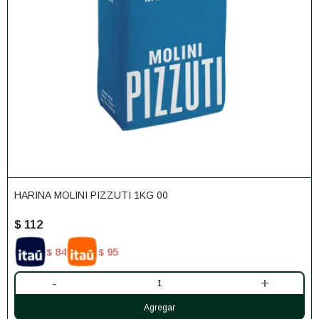
HARINA MOLINI PIZZUTI 1KG 00
$
112
84
95
$
$
-
+