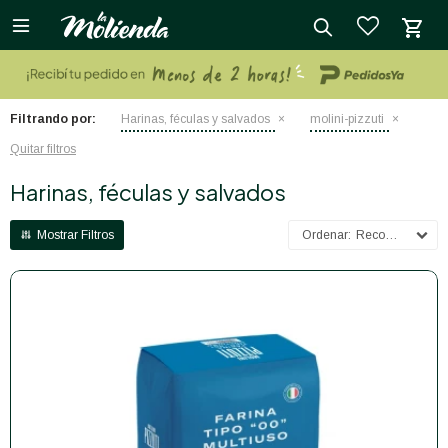

close
Filtrando por:
Harinas, féculas y salvados
molini-pizzuti
Quitar filtros
Harinas, féculas y salvados
Recomendados