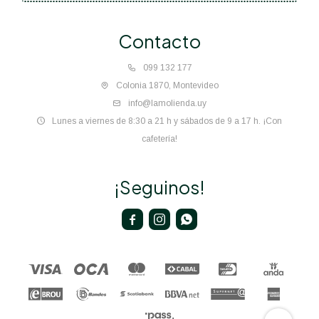
Contacto
099 132 177
Colonia 1870, Montevideo
info@lamolienda.uy
Lunes a viernes de 8:30 a 21 h y sábados de 9 a 17 h. ¡Con
cafetería!
¡Seguinos!


