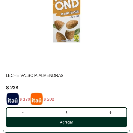
LECHE VALSOIA ALMENDRAS
$
238
179
202
$
$
-
+