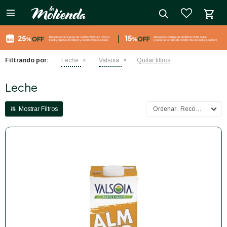

close
Filtrando por:
Leche
Valsoia
Quitar filtros
Leche
Recomendados