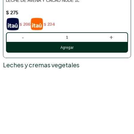
LECHE DE AVENA Y CACAO NUDE 1L
$
275
206
234
$
$
-
+
Leches y cremas vegetales