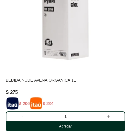
BEBIDA NUDE AVENA ORGÁNICA 1L
$
275
206
234
$
$
-
+