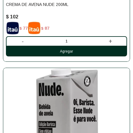
CREMA DE AVENA NUDE 200ML
$
102
77
87
$
$
-
+