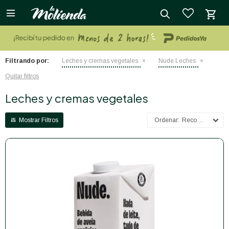

close
Filtrando por:
Leches y cremas vegetales
Nude Leches
Quitar filtros
Leches y cremas vegetales
Recomendados