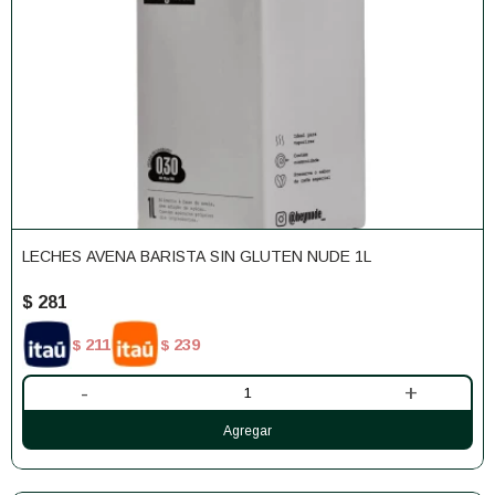
LECHES AVENA BARISTA SIN GLUTEN NUDE 1L
$
281
211
239
$
$
-
+