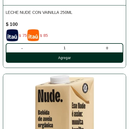
LECHE NUDE CON VAINILLA 250ML
$
100
75
85
$
$
-
+