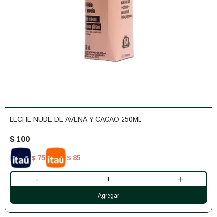
LECHE NUDE DE AVENA Y CACAO 250ML
$
100
75
85
$
$
-
+