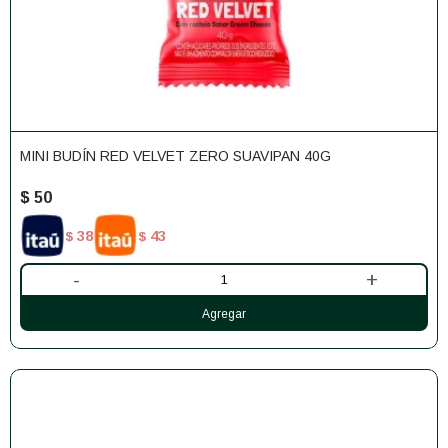
MINI BUDÍN RED VELVET ZERO SUAVIPAN 40G
$
50
38
43
$
$
-
+