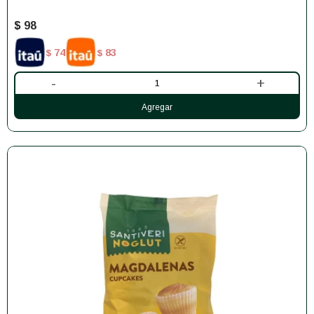
$
98
74
83
$
$
-
+