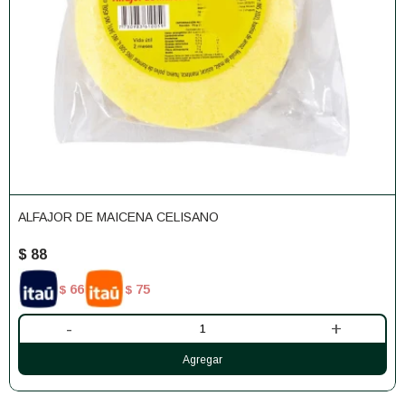
ALFAJOR DE MAICENA CELISANO
$
88
66
75
$
$
-
+