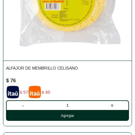
ALFAJOR DE MEMBRILLO CELISANO
$
76
57
65
$
$
-
+