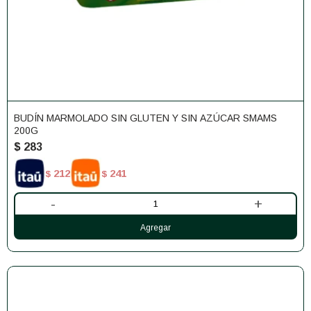
BUDÍN MARMOLADO SIN GLUTEN Y SIN AZÚCAR SMAMS
200G
$
283
212
241
$
$
-
+