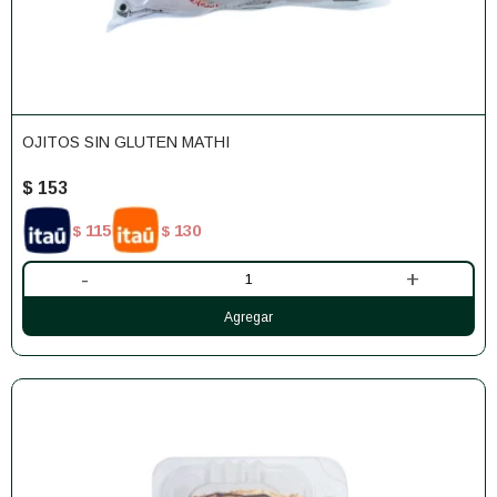
OJITOS SIN GLUTEN MATHI
$
153
115
130
$
$
-
+