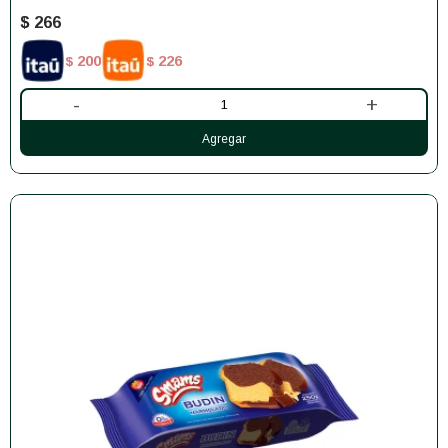
$
266
200
226
$
$
-
+