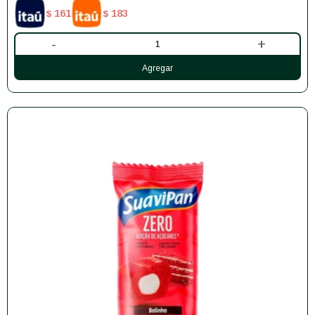
161
183
$
$
-
+