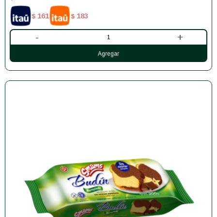
161
183
$
$
-
+