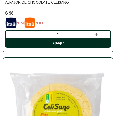
ALFAJOR DE CHOCOLATE CELISANO
$
98
74
83
$
$
-
+