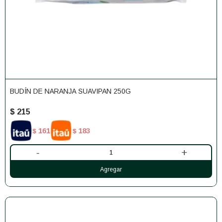
BUDÍN DE NARANJA SUAVIPAN 250G
$
215
161
183
$
$
-
+