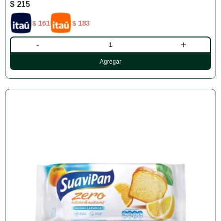
$
215
161
183
$
$
-
+