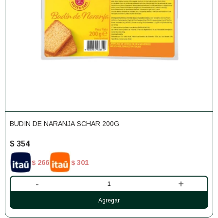
BUDIN DE NARANJA SCHAR 200G
$
354
266
301
$
$
-
+