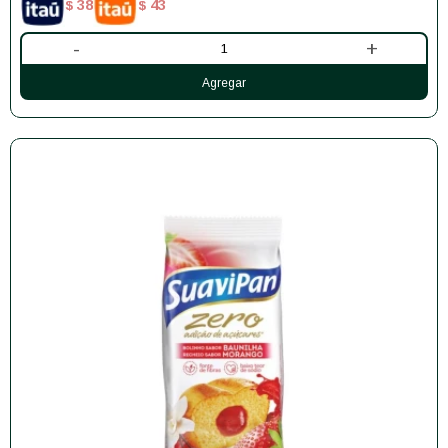
38
43
$
$
-
+