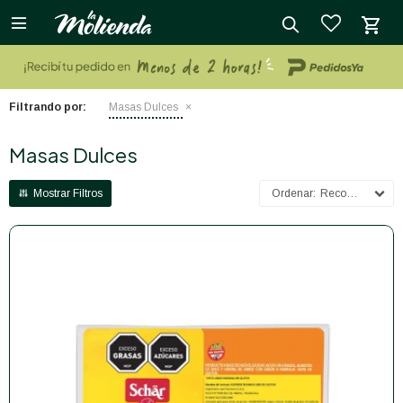

close
Filtrando por:
Masas Dulces
Masas Dulces
Recomendados