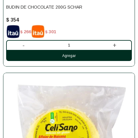
BUDIN DE CHOCOLATE 200G SCHAR
$
354
266
301
$
$
-
+