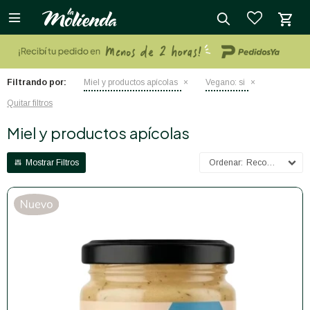

close
Filtrando por:
Miel y productos apícolas
Vegano:
si
Quitar filtros
Miel y productos apícolas
Recomendados