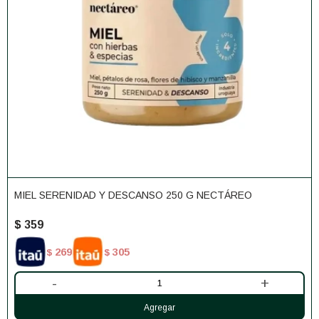
MIEL SERENIDAD Y DESCANSO 250 G NECTÁREO
$
359
269
305
$
$
-
+