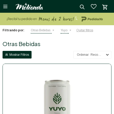

close
Filtrando por:
Otras Bebidas
Yuyo
Quitar filtros
Otras Bebidas
Recomendados