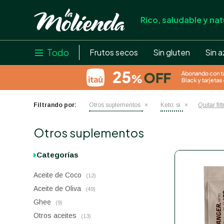
Rico, saludable y nat
store
close
local_shipping
Todo

Frutos secos
Sin gluten
Sin a
credit_card
help
Filtrando por:
Otros suplementos
Keto:
si
Quitar fil
Otros suplementos
Categorías
Aceite de Coco
(12)
Aceite de Oliva
(49)
Ghee
(9)
Otros aceites
(13)