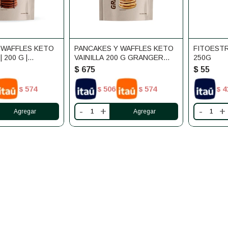
 WAFFLES KETO
PANCAKES Y WAFFLES KETO
FITOEST
 200 G |
VAINILLA 200 G GRANGER
250G
UTRICIÓN
NUTRICIÓN
$
675
$
55
574
506
574
4
$
$
$
$
-
+
-
+