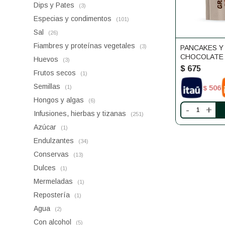
Dips y Pates
(3)
Especias y condimentos
(101)
Sal
(26)
Fiambres y proteínas vegetales
(3)
PANCAKES Y
CHOCOLATE |
Huevos
(3)
GRANGER N
$
675
Frutos secos
(1)
Semillas
506
(1)
$
Hongos y algas
(6)
-
+
Infusiones, hierbas y tizanas
(251)
Azúcar
(1)
Endulzantes
(34)
Conservas
(13)
Dulces
(1)
Mermeladas
(1)
Repostería
(1)
Agua
(2)
Con alcohol
(5)