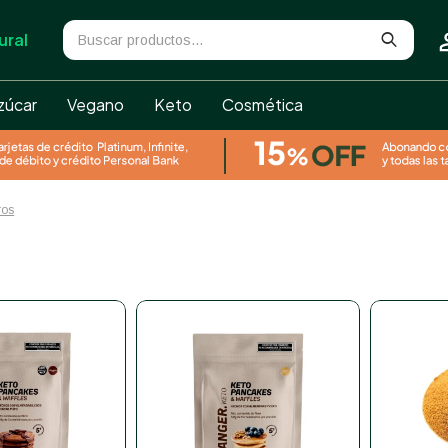
ural
zúcar
Vegano
Keto
Cosmética
tros