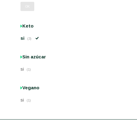
OK
Keto
si
(3)
Sin azúcar
si
(1)
Vegano
si
(1)