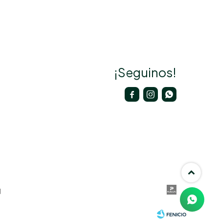
¡Seguinos!


