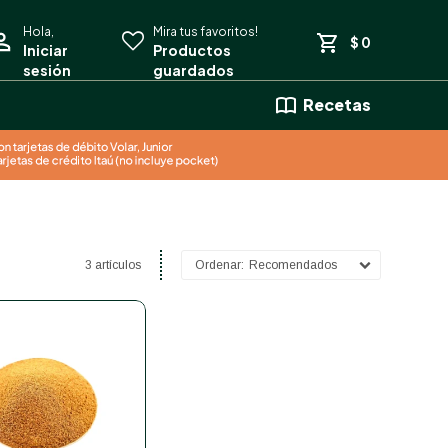
$
0
Recetas
3 artículos
Recomendados