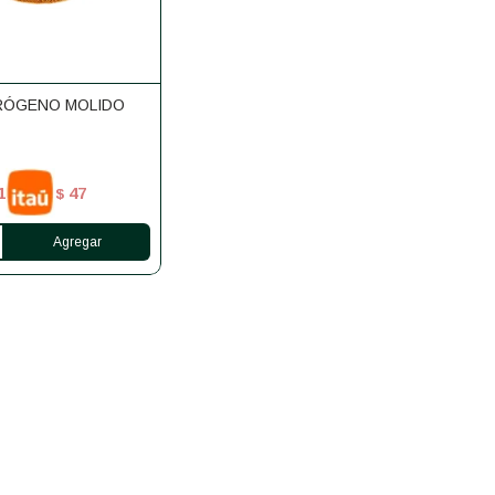
RÓGENO MOLIDO
1
47
$