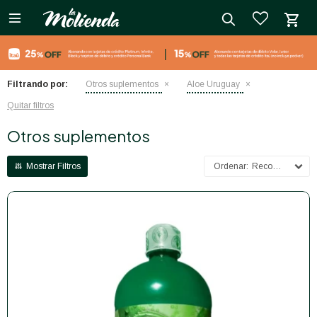

close
Filtrando por:
Otros suplementos
Aloe Uruguay
Quitar filtros
Otros suplementos
Recomendados