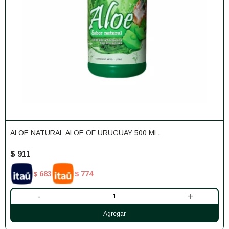
ALOE NATURAL ALOE OF URUGUAY 500 ML.
$
911
683
774
$
$
-
+