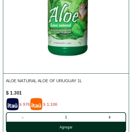
ALOE NATURAL ALOE OF URUGUAY 1L
$
1.301
976
1.106
$
$
-
+