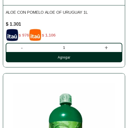
ALOE CON POMELO ALOE OF URUGUAY 1L
$
1.301
976
1.106
$
$
-
+