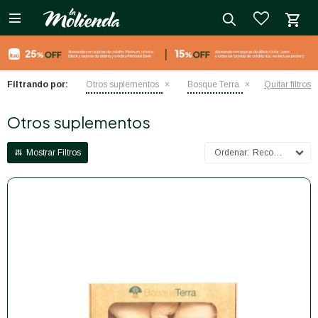

close
Filtrando por:
Otros suplementos
Bosque Terra
Quitar filtros
Otros suplementos
Recomendados