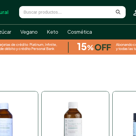
ural
zúcar
Vegano
Keto
Cosmética