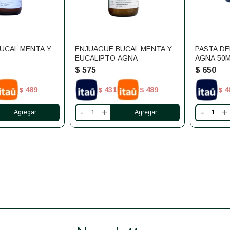
UCAL MENTA Y
ENJUAGUE BUCAL MENTA Y
PASTA DE
EUCALIPTO AGNA
AGNA 50
$
575
$
650
489
431
489
4
$
$
$
$
-
+
-
+