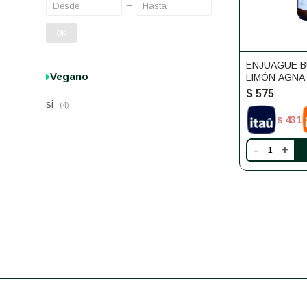
OK
ENJUAGUE B
Vegano
LIMÓN AGNA
$
575
si
(4)
431
$
-
+