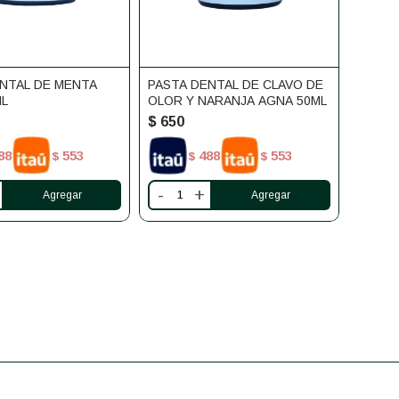
NTAL DE MENTA
PASTA DENTAL DE CLAVO DE
ML
OLOR Y NARANJA AGNA 50ML
$
650
88
553
488
553
$
$
$
-
+