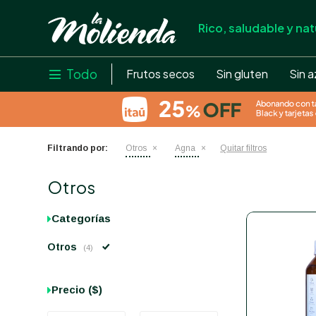
Rico, saludable y nat
store
close
local_shipping
Todo

Frutos secos
Sin gluten
Sin a
credit_card
help
Filtrando por:
Otros
Agna
Quitar filtros
Otros
Categorías
Otros
(4)
Precio
($)