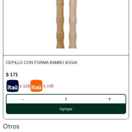
CEPILLO CON FORMA BAMBÚ IKIGAI
$
171
128
145
$
$
-
+
Otros