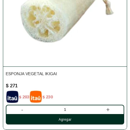
ESPONJA VEGETAL IKIGAI
$
271
203
230
$
$
-
+