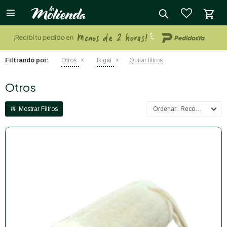

close
Filtrando por:
Otros
Ikigai
Quitar filtros
Otros
Recomendados