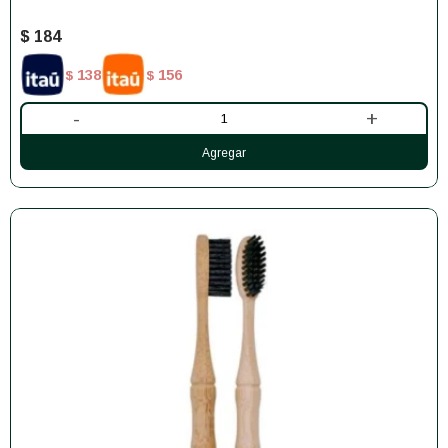
$
184
138
156
$
$
-
+