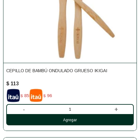
CEPILLO DE BAMBÚ ONDULADO GRUESO IKIGAI
$
113
85
96
$
$
-
+