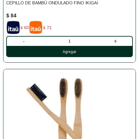
CEPILLO DE BAMBÚ ONDULADO FINO IKIGAI
$
84
63
71
$
$
-
+