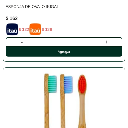
ESPONJA DE OVALO IKIGAI
$
162
122
138
$
$
-
+