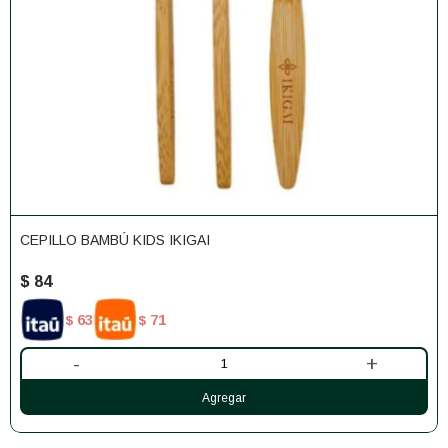
CEPILLO BAMBÚ KIDS IKIGAI
$
84
63
71
$
$
-
+