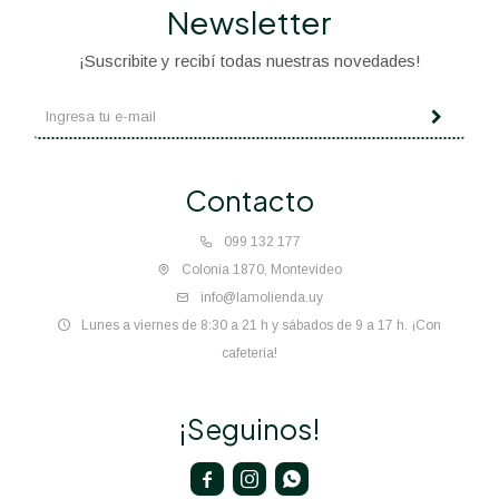
Newsletter
¡Suscribite y recibí todas nuestras novedades!
Contacto
099 132 177
Colonia 1870, Montevideo
info@lamolienda.uy
Lunes a viernes de 8:30 a 21 h y sábados de 9 a 17 h. ¡Con
cafetería!
¡Seguinos!


