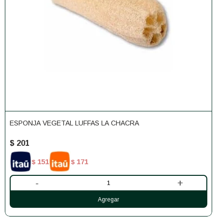
ESPONJA VEGETAL LUFFAS LA CHACRA
$
201
151
171
$
$
-
+