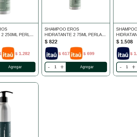
ROS
SHAMPOO EROS
SHAMPOO
 2 250ML PERLA
HIDRATANTE 2 75ML PERLA
HIDRATAN
PLI
PLI
$
822
$
1.508
1
1.282
617
699
1
$
$
$
$
-
+
-
+