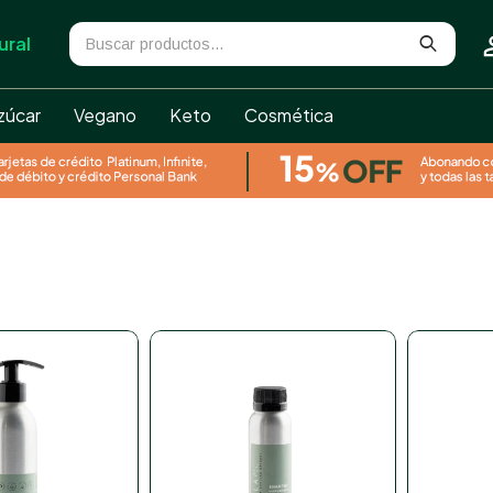
ural
zúcar
Vegano
Keto
Cosmética