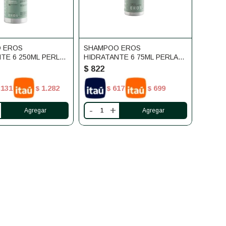
 EROS
SHAMPOO EROS
TE 6 250ML PERLA
HIDRATANTE 6 75ML PERLA
PLI
$
822
.131
1.282
617
699
$
$
$
-
+