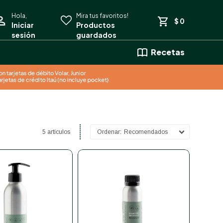
$
0
Recetas
5 artículos
Recomendados