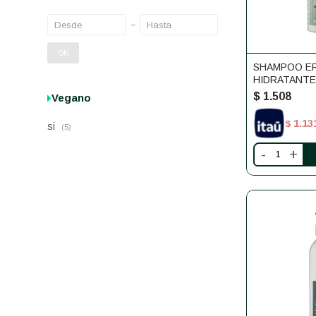
OK
SHAMPOO E
HIDRATANTE
PLI
$
1.508
Vegano
1.13
$
si
(5)
-
+