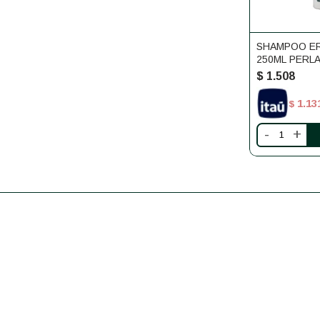
SHAMPOO E
250ML PERLA
$
1.508
1.13
$
-
+