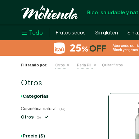
Rico, saludable y nat
store
close
local_shipping
Todo

Frutos secos
Sin gluten
Sin a
credit_card
help
Filtrando por:
Otros
Perla Pli
Quitar filtros
Otros
Categorías
Cosmética natural
(14)
Otros
(5)
Precio
($)