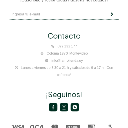
Contacto
099 132 177
Colonia 1870, Montevideo
info@lamolienda.uy
Lunes a viernes de 8:30 a 21 h y sábados de 9 a 17 h. ¡Con
cafetería!
¡Seguinos!


