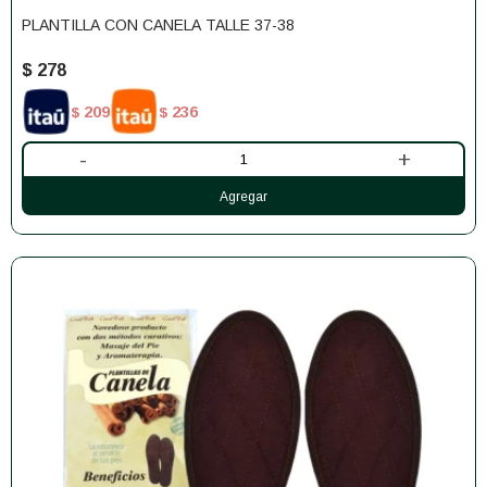
PLANTILLA CON CANELA TALLE 37-38
$
278
209
236
$
$
-
+