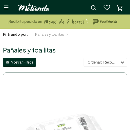

close
Filtrando por:
Pañales y toallitas
Pañales y toallitas
Recomendados