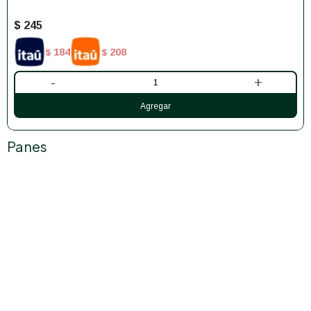
$
245
184
208
$
$
-
+
Panes