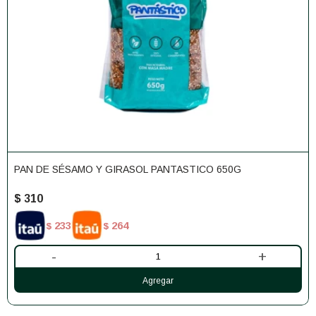
PAN DE SÉSAMO Y GIRASOL PANTASTICO 650G
$
310
233
264
$
$
-
+