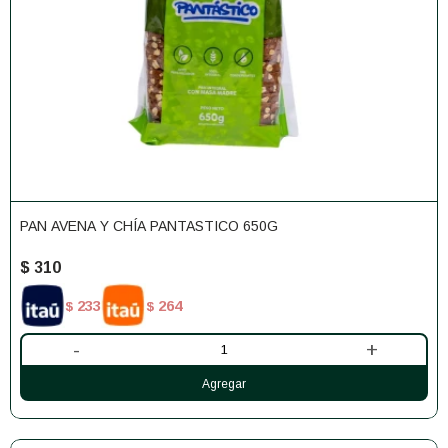
PAN AVENA Y CHÍA PANTASTICO 650G
$
310
233
264
$
$
-
+