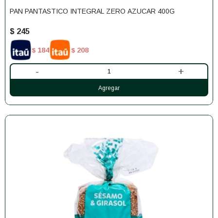
PAN PANTASTICO INTEGRAL ZERO AZUCAR 400G
$
245
184
208
$
$
-
+