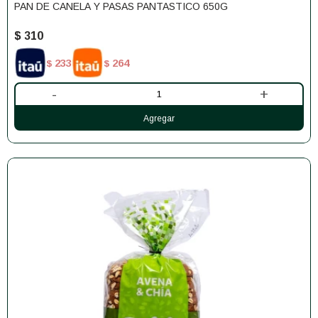
PAN DE CANELA Y PASAS PANTASTICO 650G
$
310
233
264
$
$
-
+